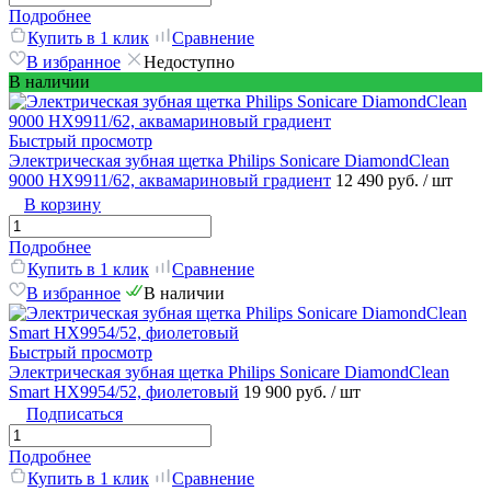
Подробнее
Купить в 1 клик
Сравнение
В избранное
Недоступно
В наличии
Быстрый просмотр
Электрическая зубная щетка Philips Sonicare DiamondClean
9000 HX9911/62, аквамариновый градиент
12 490 руб.
/ шт
В корзину
Подробнее
Купить в 1 клик
Сравнение
В избранное
В наличии
Быстрый просмотр
Электрическая зубная щетка Philips Sonicare DiamondClean
Smart HX9954/52, фиолетовый
19 900 руб.
/ шт
Подписаться
Подробнее
Купить в 1 клик
Сравнение