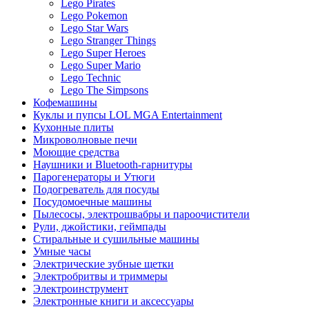
Lego Pirates
Lego Pokemon
Lego Star Wars
Lego Stranger Things
Lego Super Heroes
Lego Super Mario
Lego Technic
Lego The Simpsons
Кофемашины
Куклы и пупсы LOL MGA Entertainment
Кухонные плиты
Микроволновые печи
Моющие средства
Наушники и Bluetooth-гарнитуры
Парогенераторы и Утюги
Подогреватель для посуды
Посудомоечные машины
Пылесосы, электрошвабры и пароочистители
Рули, джойстики, геймпады
Стиральные и сушильные машины
Умные часы
Электрические зубные щетки
Электробритвы и триммеры
Электроинструмент
Электронные книги и аксессуары