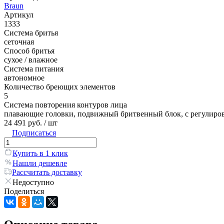
Braun
Артикул
1333
Система бритья
сеточная
Способ бритья
сухое / влажное
Система питания
автономное
Количество бреющих элементов
5
Система повторения контуров лица
плавающие головки, подвижный бритвенный блок, с регулиро
24 491 руб.
/ шт
Подписаться
Купить в 1 клик
Нашли дешевле
Рассчитать доставку
Недоступно
Поделиться