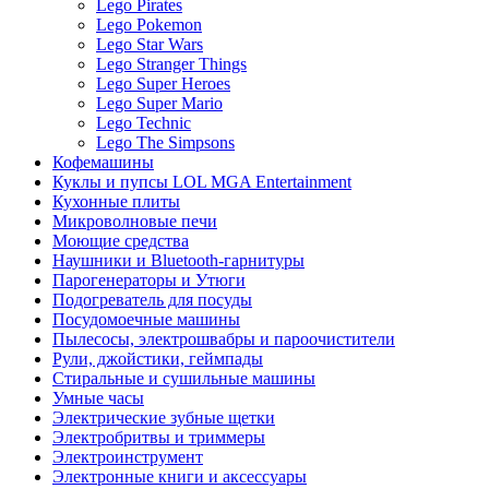
Lego Pirates
Lego Pokemon
Lego Star Wars
Lego Stranger Things
Lego Super Heroes
Lego Super Mario
Lego Technic
Lego The Simpsons
Кофемашины
Куклы и пупсы LOL MGA Entertainment
Кухонные плиты
Микроволновые печи
Моющие средства
Наушники и Bluetooth-гарнитуры
Парогенераторы и Утюги
Подогреватель для посуды
Посудомоечные машины
Пылесосы, электрошвабры и пароочистители
Рули, джойстики, геймпады
Стиральные и сушильные машины
Умные часы
Электрические зубные щетки
Электробритвы и триммеры
Электроинструмент
Электронные книги и аксессуары