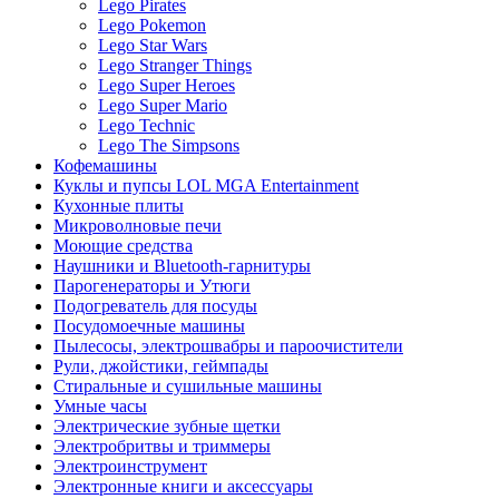
Lego Pirates
Lego Pokemon
Lego Star Wars
Lego Stranger Things
Lego Super Heroes
Lego Super Mario
Lego Technic
Lego The Simpsons
Кофемашины
Куклы и пупсы LOL MGA Entertainment
Кухонные плиты
Микроволновые печи
Моющие средства
Наушники и Bluetooth-гарнитуры
Парогенераторы и Утюги
Подогреватель для посуды
Посудомоечные машины
Пылесосы, электрошвабры и пароочистители
Рули, джойстики, геймпады
Стиральные и сушильные машины
Умные часы
Электрические зубные щетки
Электробритвы и триммеры
Электроинструмент
Электронные книги и аксессуары