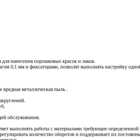
я для нанесения порошковых красок и лаков.
агом 0,1 мм и фиксаторами, позволят выполнять настройку одно
е вредная металлическая пыль .
акруглений.
уб.
щий обслуживания.
оляет выполнять работы с материалами требующие определенной
т регулировать количество оборотов и поддерживает их постоянн
егрузки.