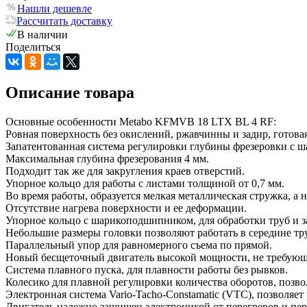
Нашли дешевле
Рассчитать доставку
В наличии
Поделиться
Описание товара
Основные особенности Metabo KFMVB 18 LTX BL 4 RF:
Ровная поверхность без окислений, ржавчинны и задир, готова
Запатентованная система регулировки глубины фрезеровки с ш
Максимальная глубина фрезерования 4 мм.
Подходит так же для закругления краев отверстий.
Упорное кольцо для работы с листами толщиной от 0,7 мм.
Во время работы, образуется мелкая металлическая стружка, а н
Отсутствие нагрева поверхности и ее деформации.
Упорное кольцо с шарикоподшипником, для обработки труб и з
Небольшие размеры головки позволяют работать в середине тр
Параллельный упор для равномерного съема по прямой.
Новый бесщеточный двигатель высокой мощности, не требую
Система плавного пуска, для плавности работы без рывков.
Колесико для плавной регулировки количества оборотов, позв
Электронная система Vario-Tacho-Constamatic (VTC), позволяе
Двигатель надежно защищен электроникой от перегревов и пер