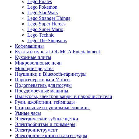
Lego Pirates
Lego Pokemon
Lego Star Wars
Lego Stranger Things
Lego Super Heroes
Lego Super Mario
Lego Technic
Lego The Simpsons
Кофемашины
Куклы и пупсы LOL MGA Entertainment
Кухонные плиты
Микроволновые печи
Моющие средства
Наушники и Bluetooth-гарнитуры
Парогенераторы и Утюги
Подогреватель для посуды
Посудомоечные машины
Пылесосы, электрошвабры и пароочистители
Рули, джойстики, геймпады
Стиральные и сушильные машины
Умные часы
Электрические зубные щетки
Электробритвы и триммеры
Электроинструмент
Электронные книги и аксессуары