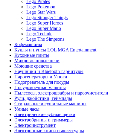
Lego Pirates
Lego Pokemon
Lego Star Wars
Lego Stranger Things
Lego Super Heroes
Lego Super Mario
Lego Technic
Lego The Simpsons
Кофемашины
Куклы и пупсы LOL MGA Entertainment
Кухонные плиты
Микроволновые печи
Моющие средства
Наушники и Bluetooth-гарнитуры
Парогенераторы и Утюги
Подогреватель для посуды
Посудомоечные машины
Пылесосы, электрошвабры и пароочистители
Рули, джойстики, геймпады
Стиральные и сушильные машины
Умные часы
Электрические зубные щетки
Электробритвы и триммеры
Электроинструмент
Электронные книги и аксессуары