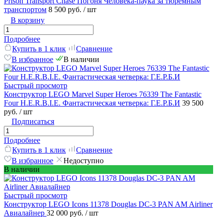
Prison Transport Chase Погоня Человека-паука за тюремным
транспортом
8 500 руб.
/ шт
В корзину
Подробнее
Купить в 1 клик
Сравнение
В избранное
В наличии
Быстрый просмотр
Конструктор LEGO Marvel Super Heroes 76339 The Fantastic
Four H.E.R.B.I.E. Фантастическая четверка: Г.Е.Р.Б.И
39 500
руб.
/ шт
Подписаться
Подробнее
Купить в 1 клик
Сравнение
В избранное
Недоступно
В наличии
Быстрый просмотр
Конструктор LEGO Icons 11378 Douglas DC-3 PAN AM Airliner
Авиалайнер
32 000 руб.
/ шт