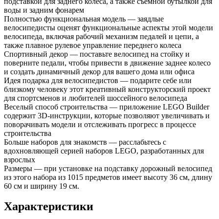
подставкой для заднего колеса, а также съемной бутылкой для
воды и задним фонарем
Полностью функциональная модель — заядлые
велосипедисты оценят функциональные аспекты этой модели
велосипеда, включая рабочий механизм педалей и цепи, а
также плавное рулевое управление переднего колеса
Спортивный декор — поставьте велосипед на стойку и
поверните педали, чтобы привести в движение заднее колесо
и создать динамичный декор для вашего дома или офиса
Идея подарка для велосипедистов — подарите себе или
близкому человеку этот креативный конструкторский проект
для спортсменов и любителей шоссейного велосипеда
Веселый способ строительства — приложение LEGO Builder
содержит 3D-инструкции, которые позволяют увеличивать и
поворачивать модели и отслеживать прогресс в процессе
строительства
Больше наборов для знакомств — расслабьтесь с
вдохновляющей серией наборов LEGO, разработанных для
взрослых
Размеры — при установке на подставку дорожный велосипед
из этого набора из 1015 предметов имеет высоту 36 см, длину
60 см и ширину 19 см.
Характеристики