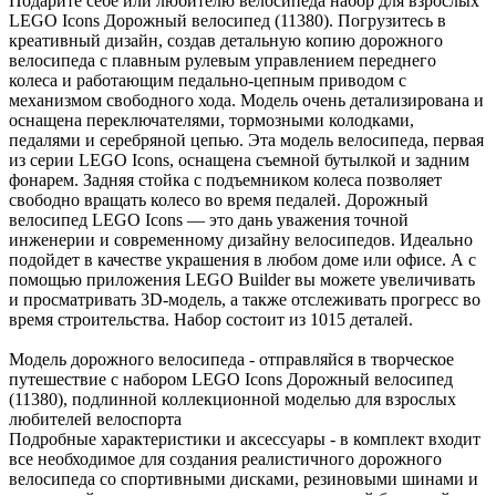
Подарите себе или любителю велосипеда набор для взрослых
LEGO Icons Дорожный велосипед (11380). Погрузитесь в
креативный дизайн, создав детальную копию дорожного
велосипеда с плавным рулевым управлением переднего
колеса и работающим педально-цепным приводом с
механизмом свободного хода. Модель очень детализирована и
оснащена переключателями, тормозными колодками,
педалями и серебряной цепью. Эта модель велосипеда, первая
из серии LEGO Icons, оснащена съемной бутылкой и задним
фонарем. Задняя стойка с подъемником колеса позволяет
свободно вращать колесо во время педалей. Дорожный
велосипед LEGO Icons — это дань уважения точной
инженерии и современному дизайну велосипедов. Идеально
подойдет в качестве украшения в любом доме или офисе. А с
помощью приложения LEGO Builder вы можете увеличивать
и просматривать 3D-модель, а также отслеживать прогресс во
время строительства. Набор состоит из 1015 деталей.
Модель дорожного велосипеда - отправляйся в творческое
путешествие с набором LEGO Icons Дорожный велосипед
(11380), подлинной коллекционной моделью для взрослых
любителей велоспорта
Подробные характеристики и аксессуары - в комплект входит
все необходимое для создания реалистичного дорожного
велосипеда со спортивными дисками, резиновыми шинами и