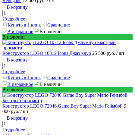
Renegade
12 000 руб.
/ шт
В корзину
Подробнее
Купить в 1 клик
Сравнение
В избранное
В наличии
В наличии
Быстрый
просмотр
Конструктор LEGO 10312 Icons Джаз-клуб
25 500 руб.
/ шт
В корзину
Подробнее
Купить в 1 клик
Сравнение
В избранное
В наличии
В наличии
Быстрый просмотр
Конструктор LEGO 72046 Game Boy Super Mario Геймбой
9
000 руб.
/ шт
В корзину
Подробнее