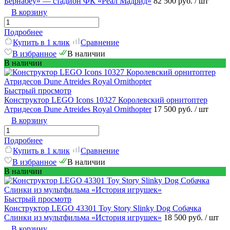
Бернабеу» — стадион ФК «Реал Мадрид»
82 500 руб.
/ шт
В корзину
Подробнее
Купить в 1 клик
Сравнение
В избранное
В наличии
В наличии
Быстрый просмотр
Конструктор LEGO Icons 10327 Королевский орнитоптер
Атридесов Dune Atreides Royal Ornithopter
17 500 руб.
/ шт
В корзину
Подробнее
Купить в 1 клик
Сравнение
В избранное
В наличии
В наличии
Быстрый просмотр
Конструктор LEGO 43301 Toy Story Slinky Dog Собачка
Слинки из мультфильма «История игрушек»
18 500 руб.
/ шт
В корзину