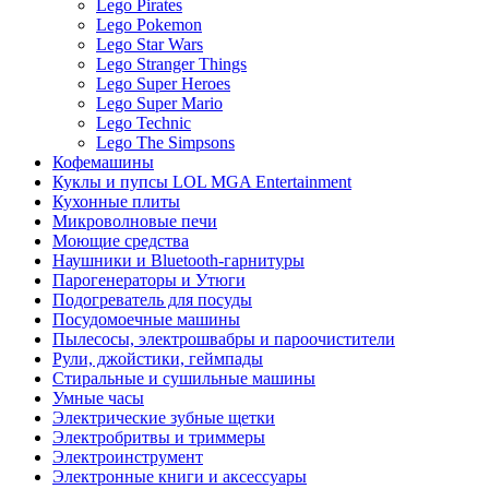
Lego Pirates
Lego Pokemon
Lego Star Wars
Lego Stranger Things
Lego Super Heroes
Lego Super Mario
Lego Technic
Lego The Simpsons
Кофемашины
Куклы и пупсы LOL MGA Entertainment
Кухонные плиты
Микроволновые печи
Моющие средства
Наушники и Bluetooth-гарнитуры
Парогенераторы и Утюги
Подогреватель для посуды
Посудомоечные машины
Пылесосы, электрошвабры и пароочистители
Рули, джойстики, геймпады
Стиральные и сушильные машины
Умные часы
Электрические зубные щетки
Электробритвы и триммеры
Электроинструмент
Электронные книги и аксессуары