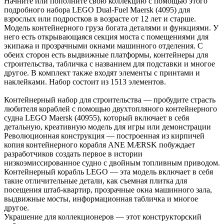
Начните или пополните свою коллекцию с помощью этого
подробного набора LEGO Dual-Fuel Maersk (4095) для
взрослых или подростков в возрасте от 12 лет и старше.
Модель контейнерного груза богата деталями и функциями. У
него есть открывающаяся секция моста с помещениями для
экипажа и прозрачными окнами машинного отделения. С
обеих сторон есть выдвижные платформы, контейнеры для
строительства, табличка с названием для подставки и многое
другое. В комплект также входят элементы с принтами и
наклейками. Набор состоит из 1513 элементов.
Контейнерный набор для строительства — пробудите страсть
любителя кораблей с помощью двухтопляного контейнерного
судна LEGO Maersk (40955), который включает в себя
детальную, креативную модель для игры или демонстрации
Революционная конструкция — построенная из кирпичей
копия контейнерного корабля ANE MÆRSK побуждает
разработчиков создать первое в истории
низкоэмиссированное судно с двойным топливным приводом.
Контейнерный корабль LEGO — эта модель включает в себя
такие отличительные детали, как съемная плитка для
посещения штаб-квартир, прозрачные окна машинного зала,
выдвижные мосты, информационная табличка и многое
другое.
Украшение для коллекционеров — этот конструкторский