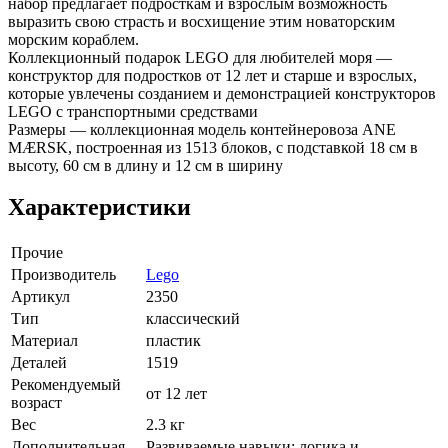
набор предлагает подросткам и взрослым возможность
выразить свою страсть и восхищение этим новаторским
морским кораблем.
Коллекционный подарок LEGO для любителей моря —
конструктор для подростков от 12 лет и старше и взрослых,
которые увлечены созданием и демонстрацией конструкторов
LEGO с транспортными средствами
Размеры — коллекционная модель контейнеровоза ANE
MÆRSK, построенная из 1513 блоков, с подставкой 18 см в
высоту, 60 см в длину и 12 см в ширину
Характеристики
Прочие
Производитель
Lego
Артикул
2350
Тип
классический
Материал
пластик
Деталей
1519
Рекомендуемый
от 12 лет
возраст
Вес
2.3 кг
Дополнительная
Развиваемые навыки: логика и