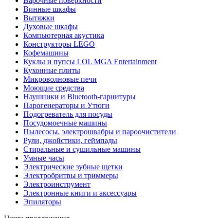
Варочные поверхности
Винные шкафы
Вытяжки
Духовые шкафы
Компьютерная акустика
Конструкторы LEGO
Кофемашины
Куклы и пупсы LOL MGA Entertainment
Кухонные плиты
Микроволновые печи
Моющие средства
Наушники и Bluetooth-гарнитуры
Парогенераторы и Утюги
Подогреватель для посуды
Посудомоечные машины
Пылесосы, электрошвабры и пароочистители
Рули, джойстики, геймпады
Стиральные и сушильные машины
Умные часы
Электрические зубные щетки
Электробритвы и триммеры
Электроинструмент
Электронные книги и аксессуары
Эпиляторы