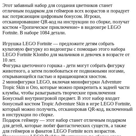
Этот забавный набор для создания цветников станет
отличным подарком для геймеров всех возрастов и порадует
вас потрясающим цифровым бонусом. Игроки,
отсканировавшие QR-код на инструкции по сборке, получат
костюм «Тропическое приключение» в видеоигре LEGO
Fortnite. В наборе 1084 детали.
Игрушка LEGO Fortnite — предложите детям собрать
культовую фигурку из видеоигры с помощью этого набора
LEGO Fortnite Klombo для мальчиков и девочек в возрасте от
10 лет.
Фигурка цветочного горшка - дети могут собрать фигурку
животного, а затем полюбоваться ее подвижными ногами,
открывающейся пастью и вращающимся хвостом.
2 минифигурки LEGO, включая минифигурки Adventure
Tropic Skin и Oro, которые можно прикрепить к задней части
клумбы, чтобы разыгрывать творческие приключения
Бонусный внутриигровой предмет. В этот набор входит
бонусный костюм Tropic Adventure Skin в игре LEGO Fortnite,
который можно получить, отсканировав QR-код, включенный
в инструкции по сборке.
Подарок геймеру — этот набор станет отличным подарком
для детей, которые любят фантастических существ, а также
для геймеров и фанатов LEGO Fortnite всех возрастов.