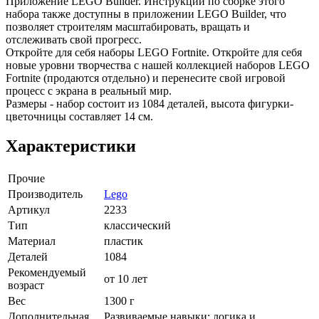
Приложение LEGO Builder. Инструкции по сборке этого
набора также доступны в приложении LEGO Builder, что
позволяет строителям масштабировать, вращать и
отслеживать свой прогресс.
Откройте для себя наборы LEGO Fortnite. Откройте для себя
новые уровни творчества с нашей коллекцией наборов LEGO
Fortnite (продаются отдельно) и перенесите свой игровой
процесс с экрана в реальный мир.
Размеры - набор состоит из 1084 деталей, высота фигурки-
цветочницы составляет 14 см.
Характеристики
Прочие
Производитель
Lego
Артикул
2233
Тип
классический
Материал
пластик
Деталей
1084
Рекомендуемый
от 10 лет
возраст
Вес
1300 г
Дополнительная
Развиваемые навыки: логика и