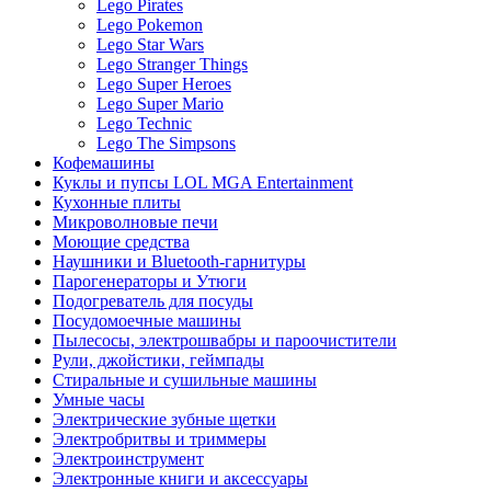
Lego Pirates
Lego Pokemon
Lego Star Wars
Lego Stranger Things
Lego Super Heroes
Lego Super Mario
Lego Technic
Lego The Simpsons
Кофемашины
Куклы и пупсы LOL MGA Entertainment
Кухонные плиты
Микроволновые печи
Моющие средства
Наушники и Bluetooth-гарнитуры
Парогенераторы и Утюги
Подогреватель для посуды
Посудомоечные машины
Пылесосы, электрошвабры и пароочистители
Рули, джойстики, геймпады
Стиральные и сушильные машины
Умные часы
Электрические зубные щетки
Электробритвы и триммеры
Электроинструмент
Электронные книги и аксессуары