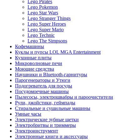
Lego Pirates
Lego Pokemon
Lego Star Wars
Lego Stranger Things
Lego Super Heroes
Lego Super Mario
Lego Technic
Lego The Simpsons
Кофемашины
Куклы и пупсы LOL MGA Entertainment
Кухонные плиты
Микроволновые печи
Моющие средства
Наушники и Bluetooth-гарнитуры
Парогенераторы и Утюги
Подогреватель для посуды
Посудомоечные машины
Пылесосы, электрошвабры и пароочистители
Рули, джойстики, геймпады
Стиральные и сушильные машины
Умные часы
Электрические зубные щетки
Электробритвы и триммеры
Электроинструмент
Электронные книги и аксессуары