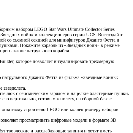
рным набором LEGO Star Wars Ultimate Collector Series
«Звездных войн» и коллекционеров серии UCS. Воссоздайте
иной со съемной секцией для минифигурок Джанго Фетта и
пушками. Покажите корабль из «Звездных войн» в режиме
при наклоне патрульного корабля.
uilder, которое позволяет визуализировать трехмерную
го патрульного Джанго Фетта из фильма «Звездные войны:
 звездолета.
те люк с сейсмическим зарядом и нацельте бластерные пушки.
его вертикально, готовым к полету, на сборной базе с
н», опытному строителю LEGO или коллекционеру наборов
позволяет просматривать цифровые модели в формате 3D,
ят творческие и расслабляющие занятия и хотят иметь