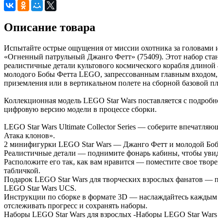
Описание товара
Испытайте острые ощущения от миссии охотника за головами из
«Огненный патрульный Джанго Фетт» (75409). Этот набор ста
реалистичные детали культового космического корабля длиной
молодого Бобы Фетта LEGO, запрессованным главным входом,
приземления или в вертикальном полете на сборной базовой пл
Коллекционная модель LEGO Star Wars поставляется с подробн
цифровую версию модели в процессе сборки.
LEGO Star Wars Ultimate Collector Series — соберите впечатл
Атака клонов».
2 минифигурки LEGO Star Wars — Джанго Фетт и молодой Боб
Реалистичные детали — поднимите фонарь кабины, чтобы увиде
Расположите его так, как вам нравится — поместите свое твор
табличкой.
Подарок LEGO Star Wars для творческих взрослых фанатов — 
LEGO Star Wars UCS.
Инструкции по сборке в формате 3D — наслаждайтесь каждым 
отслеживать прогресс и сохранять наборы.
Наборы LEGO Star Wars для взрослых -Наборы LEGO Star Wars д