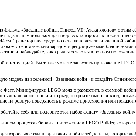
 фильма «Звездные войны. Эпизод VII: Атака клонов» с этим сбо
нет идеальным подарком для творческих взрослых поклонников 
 44 см. Транспортное средство оснащено детализированной каб
 люком с сейсмическим зарядом и регулируемыми бластерными 
астине и наблюдайте, как крылья остаются в ровном положении 
ой инструкцией. Вы также можете загрузить приложение LEGO B
яющую модель из вселенной «Звездных войн» и создайте Огненно
а Фетт. Минифигурки LEGO можно разместить в съемной кабине
ть детализированный интерьер, откройте главный вход, покажи
ение на ровную поверхность в режиме приземления или покажите 
побалуйте себя или подарите этот набор фанату «Звездных вой
этапом процесса сборки с приложением LEGO Builder, которое 
ля взрослых созданы для таких любителей, как вы, которые люб