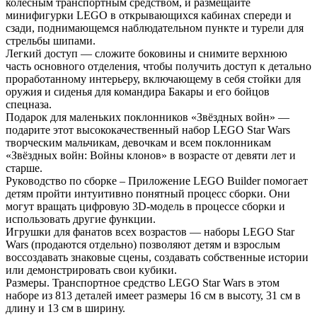
колесным транспортным средством, и размещайте
минифигурки LEGO в открывающихся кабинах спереди и
сзади, поднимающемся наблюдательном пункте и турели для
стрельбы шипами.
Легкий доступ — сложите боковины и снимите верхнюю
часть основного отделения, чтобы получить доступ к детально
проработанному интерьеру, включающему в себя стойки для
оружия и сиденья для командира Бакары и его бойцов
спецназа.
Подарок для маленьких поклонников «Звёздных войн» —
подарите этот высококачественный набор LEGO Star Wars
творческим мальчикам, девочкам и всем поклонникам
«Звёздных войн: Войны клонов» в возрасте от девяти лет и
старше.
Руководство по сборке – Приложение LEGO Builder помогает
детям пройти интуитивно понятный процесс сборки. Они
могут вращать цифровую 3D-модель в процессе сборки и
использовать другие функции.
Игрушки для фанатов всех возрастов — наборы LEGO Star
Wars (продаются отдельно) позволяют детям и взрослым
воссоздавать знаковые сцены, создавать собственные истории
или демонстрировать свои кубики.
Размеры. Транспортное средство LEGO Star Wars в этом
наборе из 813 деталей имеет размеры 16 см в высоту, 31 см в
длину и 13 см в ширину.