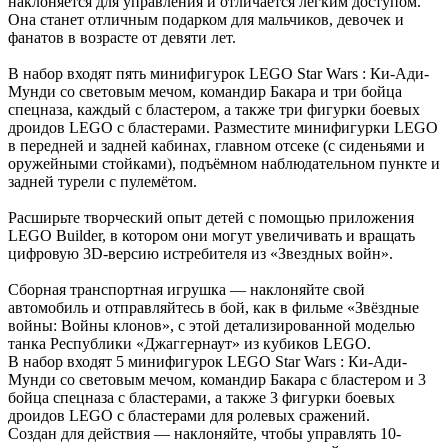
наклоняется для управления и отличается лёгким доступом.
Она станет отличным подарком для мальчиков, девочек и
фанатов в возрасте от девяти лет.
В набор входят пять минифигурок LEGO Star Wars : Ки-Ади-
Мунди со световым мечом, командир Бакара и три бойца
спецназа, каждый с бластером, а также три фигурки боевых
дроидов LEGO с бластерами. Разместите минифигурки LEGO
в передней и задней кабинах, главном отсеке (с сиденьями и
оружейными стойками), подъёмном наблюдательном пункте и
задней турели с пулемётом.
Расширьте творческий опыт детей с помощью приложения
LEGO Builder, в котором они могут увеличивать и вращать
цифровую 3D-версию истребителя из «Звездных войн».
Сборная транспортная игрушка — наклоняйте свой
автомобиль и отправляйтесь в бой, как в фильме «Звёздные
войны: Войны клонов», с этой детализированной моделью
танка Республики «Джаггернаут» из кубиков LEGO.
В набор входят 5 минифигурок LEGO Star Wars : Ки-Ади-
Мунди со световым мечом, командир Бакара с бластером и 3
бойца спецназа с бластерами, а также 3 фигурки боевых
дроидов LEGO с бластерами для ролевых сражений.
Создан для действия — наклоняйте, чтобы управлять 10-