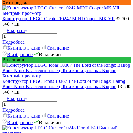
Хит продаж
Быстрый просмотр
Конструктор LEGO Creator 10242 MINI Cooper MK VII
32 500
руб.
/ шт
В корзину
Подробнее
Купить в 1 клик
Сравнение
В избранное
В наличии
В наличии
Быстрый просмотр
Конструктор LEGO Icons 10367 The Lord of the Rings: Balrog
Book Nook Властелин колец: Книжный уголок - Балрог
13 500
руб.
/ шт
В корзину
Подробнее
Купить в 1 клик
Сравнение
В избранное
В наличии
Быстрый