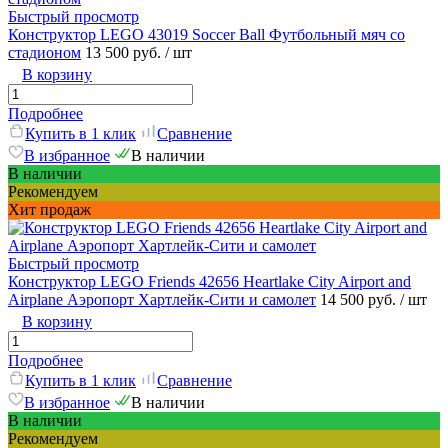
Быстрый просмотр
Конструктор LEGO 43019 Soccer Ball Футбольный мяч со
стадионом
13 500 руб.
/ шт
В корзину
Подробнее
Купить в 1 клик
Сравнение
В избранное
В наличии
В наличии
Рекомендуем
Хит продаж
Быстрый просмотр
Конструктор LEGO Friends 42656 Heartlake City Airport and
Airplane Аэропорт Хартлейк-Сити и самолет
14 500 руб.
/ шт
В корзину
Подробнее
Купить в 1 клик
Сравнение
В избранное
В наличии
В наличии
Рекомендуем