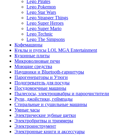
Lego Pirates
Lego Pokemon
Lego Star Wars
Lego Stranger Things
Lego Super Heroes
Lego Super Mario
Lego Technic
Lego The Simpsons
Кофемашины
Куклы и пупсы LOL MGA Entertainment
Кухонные плиты
Микроволновые печи
Моющие средства
Наушники и Bluetooth-гарнитуры
Парогенераторы и Утюги
Подогреватель для посуды
Посудомоечные машины
Пылесосы, электрошвабры и пароочистители
Рули, джойстики, геймпады
Стиральные и сушильные машины
Умные часы
Электрические зубные щетки
Электробритвы и триммеры
Электроинструмент
Электронные книги и аксессуары