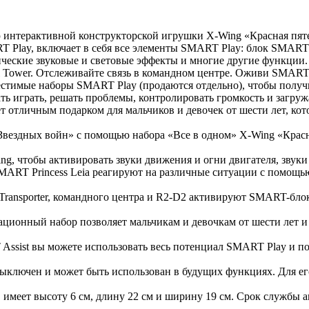
 интерактивной конструкторской игрушки X-Wing «Красная пяте
 Play, включает в себя все элементы SMART Play: блок SMART
еские звуковые и световые эффекты и многие другие функции. 
ial Tower. Отслеживайте связь в командном центре. Оживи SMA
естимые наборы SMART Play (продаются отдельно), чтобы полу
ь играть, решать проблемы, контролировать громкость и загру
т отличным подарком для мальчиков и девочек от шести лет, ко
Звездных войн» с помощью набора «Все в одном» X-Wing «Крас
, чтобы активировать звуки движения и огни двигателя, звуки 
T Princess Leia реагируют на различные ситуации с помощью
ransporter, командного центра и R2-D2 активируют SMART-блок,
ционный набор позволяет мальчикам и девочкам от шести лет и 
st вы можете использовать весь потенциал SMART Play и помо
лючен и может быть использован в будущих функциях. Для его 
 имеет высоту 6 см, длину 22 см и ширину 19 см. Срок службы 