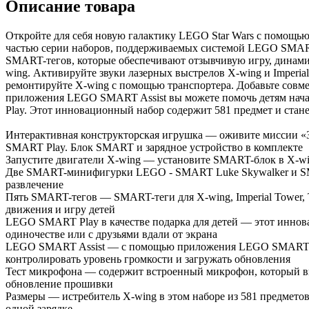
Описание товара
Откройте для себя новую галактику LEGO Star Wars с помощью
частью серии наборов, поддерживаемых системой LEGO SMART
SMART-тегов, которые обеспечивают отзывчивую игру, динамич
wing. Активируйте звуки лазерных выстрелов X-wing и Imper
ремонтируйте X-wing с помощью транспортера. Добавьте совм
приложения LEGO SMART Assist вы можете помочь детям начат
Play. Этот инновационный набор содержит 581 предмет и стане
Интерактивная конструкторская игрушка — оживите миссии «
SMART Play. Блок SMART и зарядное устройство в комплекте
Запустите двигатели X-wing — установите SMART-блок в X-wing
Две SMART-минифигурки LEGO - SMART Luke Skywalker и SMAR
развлечение
Пять SMART-тегов — SMART-теги для X-wing, Imperial Tower, T
движения и игру детей
LEGO SMART Play в качестве подарка для детей — этот иннова
одиночестве или с друзьями вдали от экрана
LEGO SMART Assist — с помощью приложения LEGO SMART Assi
контролировать уровень громкости и загружать обновления
Тест микрофона — содержит встроенный микрофон, который вык
обновление прошивки
Размеры — истребитель X-wing в этом наборе из 581 предметов
одной зарядке