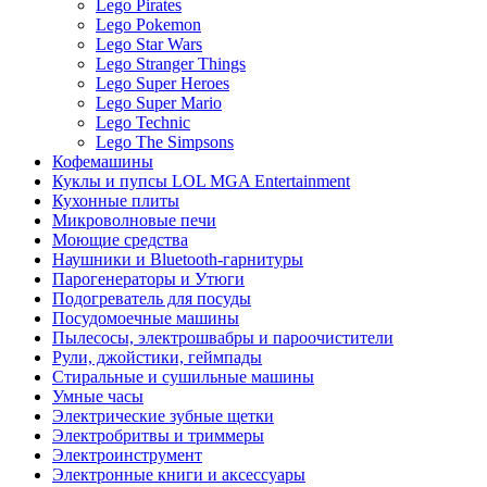
Lego Pirates
Lego Pokemon
Lego Star Wars
Lego Stranger Things
Lego Super Heroes
Lego Super Mario
Lego Technic
Lego The Simpsons
Кофемашины
Куклы и пупсы LOL MGA Entertainment
Кухонные плиты
Микроволновые печи
Моющие средства
Наушники и Bluetooth-гарнитуры
Парогенераторы и Утюги
Подогреватель для посуды
Посудомоечные машины
Пылесосы, электрошвабры и пароочистители
Рули, джойстики, геймпады
Стиральные и сушильные машины
Умные часы
Электрические зубные щетки
Электробритвы и триммеры
Электроинструмент
Электронные книги и аксессуары