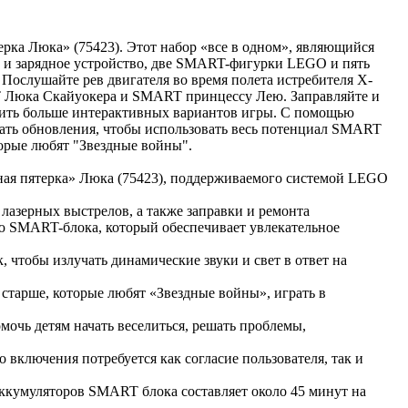
рка Люка» (75423). Этот набор «все в одном», являющийся
 и зарядное устройство, две SMART-фигурки LEGO и пять
Послушайте рев двигателя во время полета истребителя X-
RT Люка Скайуокера и SMART принцессу Лею. Заправляйте и
чить больше интерактивных вариантов игры. С помощью
жать обновления, чтобы использовать весь потенциал SMART
торые любят "Звездные войны".
ная пятерка» Люка (75423), поддерживаемого системой LEGO
лазерных выстрелов, а также заправки и ремонта
 SMART-блока, который обеспечивает увлекательное
 чтобы излучать динамические звуки и свет в ответ на
старше, которые любят «Звездные войны», играть в
чь детям начать веселиться, решать проблемы,
включения потребуется как согласие пользователя, так и
аккумуляторов SMART блока составляет около 45 минут на