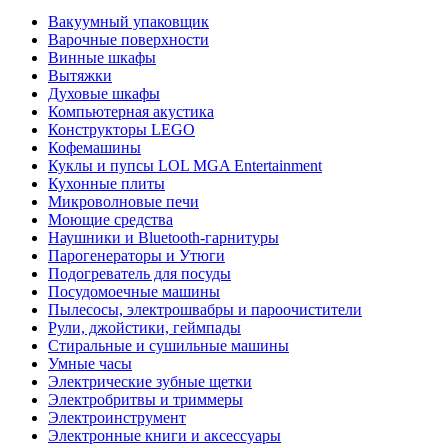
Вакуумный упаковщик
Варочные поверхности
Винные шкафы
Вытяжки
Духовые шкафы
Компьютерная акустика
Конструкторы LEGO
Кофемашины
Куклы и пупсы LOL MGA Entertainment
Кухонные плиты
Микроволновые печи
Моющие средства
Наушники и Bluetooth-гарнитуры
Парогенераторы и Утюги
Подогреватель для посуды
Посудомоечные машины
Пылесосы, электрошвабры и пароочистители
Рули, джойстики, геймпады
Стиральные и сушильные машины
Умные часы
Электрические зубные щетки
Электробритвы и триммеры
Электроинструмент
Электронные книги и аксессуары