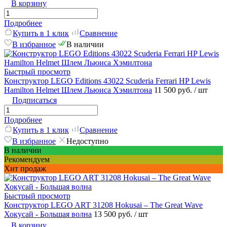
В корзину
Подробнее
Купить в 1 клик
Сравнение
В избранное
В наличии
Быстрый просмотр
Конструктор LEGO Editions 43022 Scuderia Ferrari HP Lewis
Hamilton Helmet Шлем Льюиса Хэмилтона
11 500 руб.
/ шт
Подписаться
Подробнее
Купить в 1 клик
Сравнение
В избранное
Недоступно
В наличии
Рекомендуем
Хит продаж
Быстрый просмотр
Конструктор LEGO ART 31208 Hokusai – The Great Wave
Хокусай - Большая волна
13 500 руб.
/ шт
В корзину