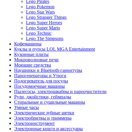
Lego Pirates
Lego Pokemon
Lego Star Wars
Lego Stranger Things
Lego Super Heroes
Lego Super Mario
Lego Technic
Lego The Simpsons
Кофемашины
Куклы и пупсы LOL MGA Entertainment
Кухонные плиты
Микроволновые печи
Моющие средства
Наушники и Bluetooth-гарнитуры
Парогенераторы и Утюги
Подогреватель для посуды
Посудомоечные машины
Пылесосы, электрошвабры и пароочистители
Рули, джойстики, геймпады
Стиральные и сушильные машины
Умные часы
Электрические зубные щетки
Электробритвы и триммеры
Электроинструмент
Электронные книги и аксессуары