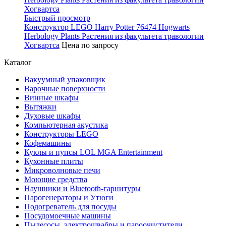
Быстрый просмотр
Конструктор LEGO Harry Potter 76474 Hogwarts
Herbology Plants Растения из факультета травологии
Хогвартса
Цена по запросу
Каталог
Вакуумный упаковщик
Варочные поверхности
Винные шкафы
Вытяжки
Духовые шкафы
Компьютерная акустика
Конструкторы LEGO
Кофемашины
Куклы и пупсы LOL MGA Entertainment
Кухонные плиты
Микроволновые печи
Моющие средства
Наушники и Bluetooth-гарнитуры
Парогенераторы и Утюги
Подогреватель для посуды
Посудомоечные машины
Пылесосы, электрошвабры и пароочистители