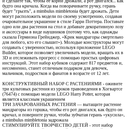
и сделайте так, чтобы ее корни дрожали, а рот двигался... как
будто она кричала. Когда вы поворачиваете ручку, герань
будет "грызть", а mimbulus mimbletonia будет дрожать. Дети
могут расположить модели по своему усмотрению, создавая
очаровательное украшение в стиле Гарри Поттера. Поставьте
одно или два растения на стол и добавьте декоративную лозу
и аксессуары в виде наушников (потому что, как однажды
сказала Гермиона Грейнджер, «Крик мандрагоры смертельно
для любого, кто его слышит»). Молодые конструкторы могут
создавать с уверенностью, используя приложение LEGO
Builder, которое позволяет увеличивать модели, вращать их в
3D и отслеживать прогресс с помощью простых цифровых
инструкций. Этот набор кубиков содержит 817 предметов и,
несомненно, станет отличным подарком для девочек,
мальчиков, подростков и фанатов в возрасте от 12 лет.
КОНСТРУКТИВНЫЙ НАБОР С РАСТЕНИЯМИ - оживите
три культовых растения из уроков травоведения в Хогвартсе
(76474) с помощью модели LEGO Harry Potter, которая
является классным украшением
ТРИ ЗАЧАРОВАННЫХ РАСТЕНИЯ — вытащите растение
мандрагоры из горшка, чтобы его рот двигался, как будто он
кричал, и поверните ручки, чтобы зубчатая герань «укусила»,
а mimbulus mimbletonia задрожала
СТИМУЛИРУЙТЕ ТВОРЧЕСТВО ДЕТЕЙ - этот набор