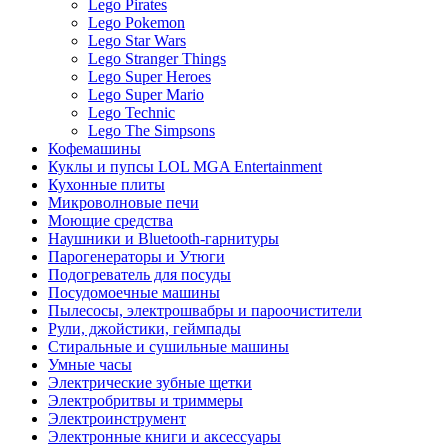
Lego Pirates
Lego Pokemon
Lego Star Wars
Lego Stranger Things
Lego Super Heroes
Lego Super Mario
Lego Technic
Lego The Simpsons
Кофемашины
Куклы и пупсы LOL MGA Entertainment
Кухонные плиты
Микроволновые печи
Моющие средства
Наушники и Bluetooth-гарнитуры
Парогенераторы и Утюги
Подогреватель для посуды
Посудомоечные машины
Пылесосы, электрошвабры и пароочистители
Рули, джойстики, геймпады
Стиральные и сушильные машины
Умные часы
Электрические зубные щетки
Электробритвы и триммеры
Электроинструмент
Электронные книги и аксессуары