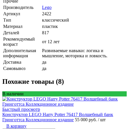
Прочие
Производитель
Lego
Артикул
2422
Тип
классический
Материал
пластик
Деталей
817
Рекомендуемый
от 12 лет
возраст
Дополнительная
Развиваемые навыки: логика и
информация
мышление, моторика и ловкость.
Доставка
да
Самовывоз
да
Похожие товары (8)
В наличии
Быстрый просмотр
Конструктор LEGO Harry Potter 76417 Волшебный банк
Гринготтса Коллекционное издание
55 000 руб.
/ шт
В корзину