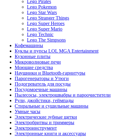
Lego Pirates
Lego Pokemon
Lego Star Wars
Lego Stranger Things
Lego Super Heroes
Lego Super Mario
Lego Technic
Lego The Simpsons
Кофемашины
Куклы и пупсы LOL MGA Entertainment
Кухонные плиты
Микроволновые печи
Моющие средства
Наушники и Bluetooth-гарнитуры
Парогенераторы и Утюги
Подогреватель для посуды
Посудомоечные машины
Пылесосы, электрошвабры и пароочистители
Рули, джойстики, геймпады
Стиральные и сушильные машины
Умные часы
Электрические зубные щетки
Электробритвы и триммеры
Электроинструмент
Электронные книги и аксессуары