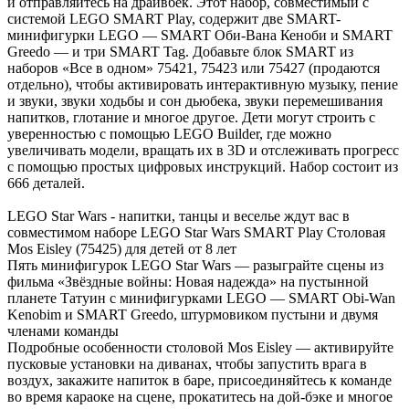
и отправляйтесь на драйвбек. Этот набор, совместимый с
системой LEGO SMART Play, содержит две SMART-
минифигурки LEGO — SMART Оби-Вана Кеноби и SMART
Greedo — и три SMART Tag. Добавьте блок SMART из
наборов «Все в одном» 75421, 75423 или 75427 (продаются
отдельно), чтобы активировать интерактивную музыку, пение
и звуки, звуки ходьбы и сон дьюбека, звуки перемешивания
напитков, глотание и многое другое. Дети могут строить с
уверенностью с помощью LEGO Builder, где можно
увеличивать модели, вращать их в 3D и отслеживать прогресс
с помощью простых цифровых инструкций. Набор состоит из
666 деталей.
LEGO Star Wars - напитки, танцы и веселье ждут вас в
совместимом наборе LEGO Star Wars SMART Play Столовая
Mos Eisley (75425) для детей от 8 лет
Пять минифигурок LEGO Star Wars — разыграйте сцены из
фильма «Звёздные войны: Новая надежда» на пустынной
планете Татуин с минифигурками LEGO — SMART Obi-Wan
Kenobim и SMART Greedo, штурмовиком пустыни и двумя
членами команды
Подробные особенности столовой Mos Eisley — активируйте
пусковые установки на диванах, чтобы запустить врага в
воздух, закажите напиток в баре, присоединяйтесь к команде
во время караоке на сцене, прокатитесь на дой-бэке и многое