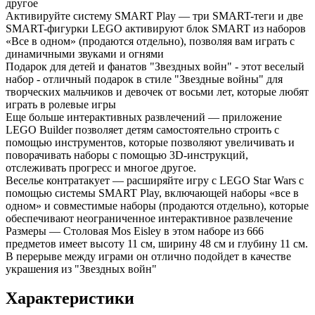
другое
Активируйте систему SMART Play — три SMART-теги и две
SMART-фигурки LEGO активируют блок SMART из наборов
«Все в одном» (продаются отдельно), позволяя вам играть с
динамичными звуками и огнями
Подарок для детей и фанатов "Звездных войн" - этот веселый
набор - отличный подарок в стиле "Звездные войны" для
творческих мальчиков и девочек от восьми лет, которые любят
играть в ролевые игры
Еще больше интерактивных развлечений — приложение
LEGO Builder позволяет детям самостоятельно строить с
помощью инструментов, которые позволяют увеличивать и
поворачивать наборы с помощью 3D-инструкций,
отслеживать прогресс и многое другое.
Веселье контратакует — расширяйте игру с LEGO Star Wars с
помощью системы SMART Play, включающей наборы «все в
одном» и совместимые наборы (продаются отдельно), которые
обеспечивают неограниченное интерактивное развлечение
Размеры — Столовая Mos Eisley в этом наборе из 666
предметов имеет высоту 11 см, ширину 48 см и глубину 11 см.
В перерыве между играми он отлично подойдет в качестве
украшения из "Звездных войн"
Характеристики