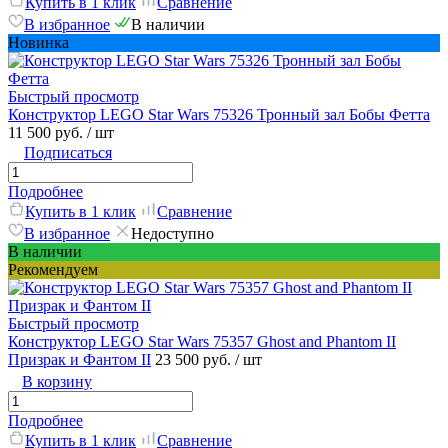
Купить в 1 клик
Сравнение
В избранное
В наличии
Новинка
Быстрый просмотр
Конструктор LEGO Star Wars 75326 Тронный зал Бобы Фетта
11 500 руб.
/ шт
Подписаться
Подробнее
Купить в 1 клик
Сравнение
В избранное
Недоступно
В наличии
Рекомендуем
Быстрый просмотр
Конструктор LEGO Star Wars 75357 Ghost and Phantom II
Призрак и Фантом II
23 500 руб.
/ шт
В корзину
Подробнее
Купить в 1 клик
Сравнение