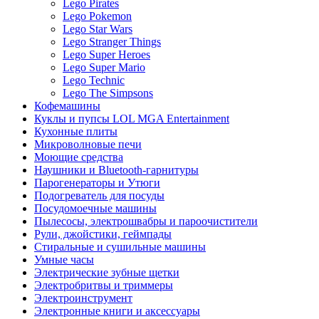
Lego Pirates
Lego Pokemon
Lego Star Wars
Lego Stranger Things
Lego Super Heroes
Lego Super Mario
Lego Technic
Lego The Simpsons
Кофемашины
Куклы и пупсы LOL MGA Entertainment
Кухонные плиты
Микроволновые печи
Моющие средства
Наушники и Bluetooth-гарнитуры
Парогенераторы и Утюги
Подогреватель для посуды
Посудомоечные машины
Пылесосы, электрошвабры и пароочистители
Рули, джойстики, геймпады
Стиральные и сушильные машины
Умные часы
Электрические зубные щетки
Электробритвы и триммеры
Электроинструмент
Электронные книги и аксессуары