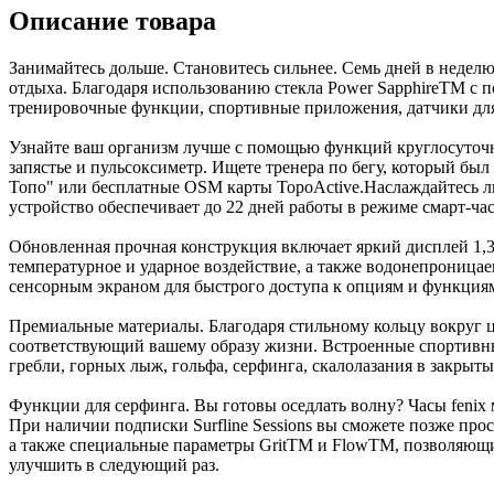
Описание товара
Занимайтесь дольше. Становитесь сильнее. Семь дней в недел
отдыха. Благодаря использованию стекла Power SapphireTM с п
тренировочные функции, спортивные приложения, датчики для 
Узнайте ваш организм лучше с помощью функций круглосуточно
запястье и пульсоксиметр. Ищете тренера по бегу, который б
Топо" или бесплатные OSM карты TopoActive.Наслаждайтесь лю
устройство обеспечивает до 22 дней работы в режиме смарт-час
Обновленная прочная конструкция включает яркий дисплей 1,3
температурное и ударное воздействие, а также водонепрониц
сенсорным экраном для быстрого доступа к опциям и функция
Премиальные материалы. Благодаря стильному кольцу вокруг 
соответствующий вашему образу жизни. Встроенные спортивные
гребли, горных лыж, гольфа, серфинга, скалолазания в закрыты
Функции для серфинга. Вы готовы оседлать волну? Часы fenix 
При наличии подписки Surfline Sessions вы сможете позже пр
а также специальные параметры GritTM и FlowTM, позволяющие
улучшить в следующий раз.