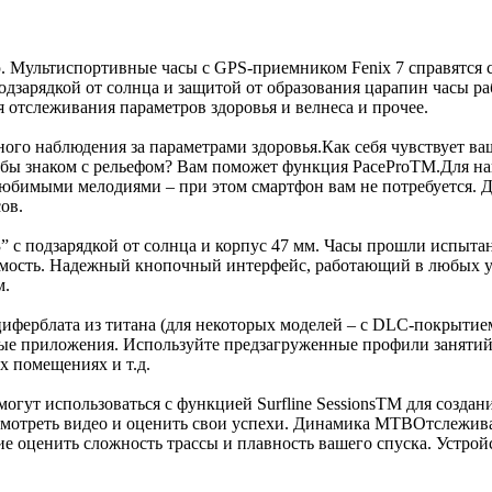
ю. Мультиспортивные часы с GPS-приемником Fenix 7 справятся
одзарядкой от солнца и защитой от образования царапин часы р
отслеживания параметров здоровья и велнеса и прочее.
го наблюдения за параметрами здоровья.Как себя чувствует ва
ыл бы знаком с рельефом? Вам поможет функция PaceProTM.Для н
бимыми мелодиями – при этом смартфон вам не потребуется. Де
ов.
” с подзарядкой от солнца и корпус 47 мм. Часы прошли испыта
аемость. Надежный кнопочный интерфейс, работающий в любых у
м.
циферблата из титана (для некоторых моделей – с DLC-покрыти
 приложения. Используйте предзагруженные профили занятий для
х помещениях и т.д.
могут использоваться с функцией Surfline SessionsTM для созда
осмотреть видео и оценить свои успехи. Динамика MTBОтслежив
 оценить сложность трассы и плавность вашего спуска. Устрой