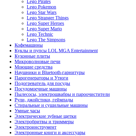
Lego Pirates
Lego Pokemon
Lego Star Wars
Lego Stranger Things
Lego Super Heroes
Lego Super Mario
Lego Technic
Lego The Simpsons
Кофемашины
Куклы и пупсы LOL MGA Entertainment
Кухонные плиты
Микроволновые печи
Моющие средства
Наушники и Bluetooth-гарнитуры
Парогенераторы и Утюги
Подогреватель для посуды
Посудомоечные машины
Пылесосы, электрошвабры и пароочистители
Рули, джойстики, геймпады
Стиральные и сушильные машины
Умные часы
Электрические зубные щетки
Электробритвы и триммеры
Электроинструмент
Электронные книги и аксессуары