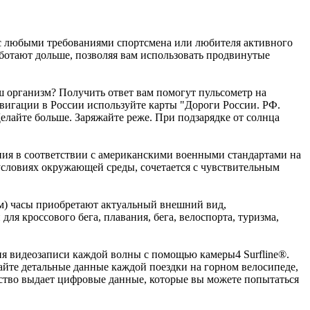
 с любыми требованиями спортсмена или любителя активного
аботают дольше, позволяя вам использовать продвинутые
ш организм? Получить ответ вам помогут пульсометр на
авигации в России используйте карты "Дороги России. РФ.
лайте больше. Заряжайте реже. При подзарядке от солнца
ния в соответствии с американскими военными стандартами на
словиях окружающей среды, сочетается с чувствительным
ем) часы приобретают актуальный внешний вид,
 кроссового бега, плавания, бега, велоспорта, туризма,
ния видеозаписи каждой волны с помощью камеры4 Surfline®.
айте детальные данные каждой поездки на горном велосипеде,
ство выдает цифровые данные, которые вы можете попытаться