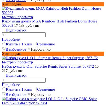
Хит продаж
Быстрый просмотр
Кукольный домик MGA Rainbow High Fashion Dorm House
502203
17 133 руб.
/ шт
Подписаться
Подробнее
Купить в 1 клик
Сравнение
В избранное
Недоступно
Хит продаж
Быстрый просмотр
Набор кукол L.O.L. Surprise Remix Super Surprise, 567172
15
217 руб.
/ шт
Подписаться
Подробнее
Купить в 1 клик
Сравнение
В избранное
Недоступно