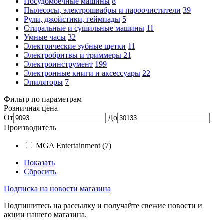
Посудомоечные машины
8
Пылесосы, электрошвабры и пароочистители
39
Рули, джойстики, геймпады
5
Стиральные и сушильные машины
11
Умные часы
32
Электрические зубные щетки
11
Электробритвы и триммеры
21
Электроинструмент
199
Электронные книги и аксессуары
22
Эпиляторы
7
Фильтр по параметрам
Розничная цена
От
До
Производитель
MGA Entertainment
(7)
Показать
Сбросить
Подписка на новости магазина
Подпишитесь на рассылку и получайте свежие новости и
акции нашего магазина.