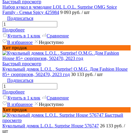
Быстрый просмотр
Набор кукол в чемодане LOL L.O.L. Surprise OMG Spice
Family - Семья Spicy 425984
9 093 руб.
/ шт
Подписаться
Подробнее
Купить в 1 клик
Сравнение
В избранное
Недоступно
Хит продаж
Быстрый просмотр
Кукольный домик L.O.L . Surprise! O.M.G. Дом Fashion House
85+ сюрпризов, 502470, 2023 год
30 133 руб.
/ шт
Подписаться
Подробнее
Купить в 1 клик
Сравнение
В избранное
Недоступно
Хит продаж
Быстрый
просмотр
Кукольный домик L.O.L. Surprise House 576747
26 133 руб.
/
шт