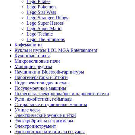
Lego Pirates
Lego Pokemon
Lego Star Wars
Lego Stranger Things
Lego Super Heroes
Lego Super Mario
Lego Technic
Lego The Simpsons
Кофемашины
Куклы и пупсы LOL MGA Entertainment
Кухонные плиты
Микроволновые печи
Моющие средства
Наушники и Bluetooth-гарнитуры
Парогенераторы и Утюги
Подогреватель для посуды
Посудомоечные машины
Пылесосы, электрошвабры и пароочистители
Рули, джойстики, геймпады
Стиральные и сушильные машины
Умные часы
Электрические зубные щетки
Электробритвы и триммеры
Электроинструмент
Электронные книги и аксессуары