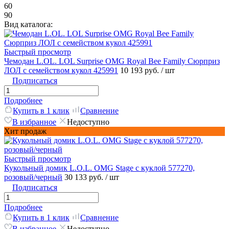
60
90
Вид каталога:
Быстрый просмотр
Чемодан L.OL. LOL Surprise OMG Royal Bee Family Сюрприз
ЛОЛ с семейством кукол 425991
10 193 руб.
/ шт
Подписаться
Подробнее
Купить в 1 клик
Сравнение
В избранное
Недоступно
Хит продаж
Быстрый просмотр
Кукольный домик L.O.L. OMG Stage с куклой 577270,
розовый/черный
30 133 руб.
/ шт
Подписаться
Подробнее
Купить в 1 клик
Сравнение
В избранное
Недоступно