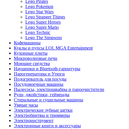
Lego Pirates
Lego Pokemon
Lego Star Wars
Lego Stranger Things
Lego Super Heroes
Lego Super Mario
Lego Technic
Lego The Simpsons
Кофемашины
Куклы и пупсы LOL MGA Entertainment
Кухонные плиты
Микроволновые печи
Моющие средства
Наушники и Bluetooth-гарнитуры
Парогенераторы и Утюги
Подогреватель для посуды
Посудомоечные машины
Пылесосы, электрошвабры и пароочистители
Рули, джойстики, геймпады
Стиральные и сушильные машины
Умные часы
Электрические зубные щетки
Электробритвы и триммеры
Электроинструмент
Электронные книги и аксессуары