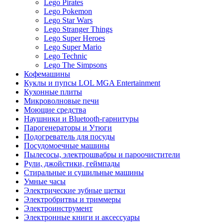
Lego Pirates
Lego Pokemon
Lego Star Wars
Lego Stranger Things
Lego Super Heroes
Lego Super Mario
Lego Technic
Lego The Simpsons
Кофемашины
Куклы и пупсы LOL MGA Entertainment
Кухонные плиты
Микроволновые печи
Моющие средства
Наушники и Bluetooth-гарнитуры
Парогенераторы и Утюги
Подогреватель для посуды
Посудомоечные машины
Пылесосы, электрошвабры и пароочистители
Рули, джойстики, геймпады
Стиральные и сушильные машины
Умные часы
Электрические зубные щетки
Электробритвы и триммеры
Электроинструмент
Электронные книги и аксессуары