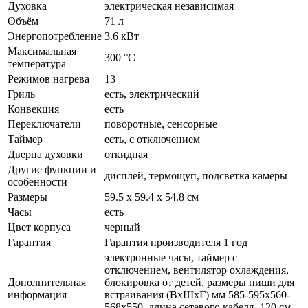
Духовка
электрическая независимая
Объём
71 л
Энергопотребление
3.6 кВт
Максимальная
300 °С
температура
Режимов нагрева
13
Гриль
есть, электрический
Конвекция
есть
Переключатели
поворотные, сенсорные
Таймер
есть, с отключением
Дверца духовки
откидная
Другие функции и
дисплей, термощуп, подсветка камеры
особенности
Размеры
59.5 х 59.4 x 54.8 см
Часы
есть
Цвет корпуса
черный
Гарантия
Гарантия производителя 1 год
электронные часы, таймер с
отключением, вентилятор охлаждения,
Дополнительная
блокировка от детей, размеры ниши для
информация
встраивания (ВхШхГ) мм 585-595x560-
568x550, длина сетевого кабеля -120 см,