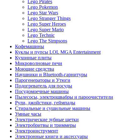
Lego Pirates
Lego Pokemon
Lego Star Wars
Lego Stranger Things
Lego Super Heroes
Lego Super Mario
Lego Technic
Lego The Simpsons
Кофемашины
Куклы и пупсы LOL MGA Entertainment
Кухонные плиты
Микроволновые печи
Моющие средства
Наушники и Bluetooth-гарнитуры
Парогенераторы и Утюги
Подогреватель для посуды
Посудомоечные машины
Пылесосы, электрошвабры и пароочистители
Рули, джойстики, геймпады
Стиральные и сушильные машины
Умные часы
Электрические зубные щетки
Электробритвы и триммеры
Электроинструмент
Электронные книги и аксессуары