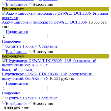
В избранное
Недоступно
Рекомендуем
Быстрый
просмотр
Аккумуляторный перфоратор DeWALT DCH133N
16 500 руб.
/ шт
Подписаться
Подробнее
Купить в 1 клик
Сравнение
В избранное
Недоступно
Рекомендуем
Быстрый просмотр
Шуруповерт DEWALT DCF850N, 18В, бесщеточный,
импульсный, без АКБ и ЗУ
16 551 руб.
/ шт
Подписаться
Подробнее
Купить в 1 клик
Сравнение
В избранное
Недоступно
10 000 руб.
/ шт