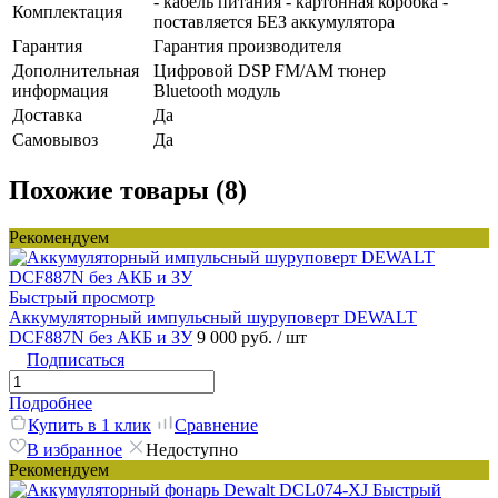
- кабель питания - картонная коробка -
Комплектация
поставляется БЕЗ аккумулятора
Гарантия
Гарантия производителя
Дополнительная
Цифровой DSP FM/AM тюнер
информация
Bluetooth модуль
Доставка
Да
Самовывоз
Да
Похожие товары (8)
Рекомендуем
Быстрый просмотр
Аккумуляторный импульсный шуруповерт DEWALT
DCF887N без АКБ и ЗУ
9 000 руб.
/ шт
Подписаться
Подробнее
Купить в 1 клик
Сравнение
В избранное
Недоступно
Рекомендуем
Быстрый