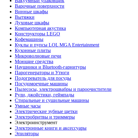
Вакуумный упаковщик
Варочные поверхности
Винные шкафы
Вытяжки
Духовые шкафы
Компьютерная акустика
Конструкторы LEGO
Кофемашины
Куклы и пупсы LOL MGA Entertainment
Кухонные плиты
Микроволновые печи
Моющие средства
Наушники и Bluetooth-гарнитуры
Парогенераторы и Утюги
Подогреватель для посуды
Посудомоечные машины
Пылесосы, электрошвабры и пароочистители
Рули, джойстики, геймпады
Стиральные и сушильные машины
Умные часы
Электрические зубные щетки
Электробритвы и триммеры
Электроинструмент
Электронные книги и аксессуары
Эпиляторы