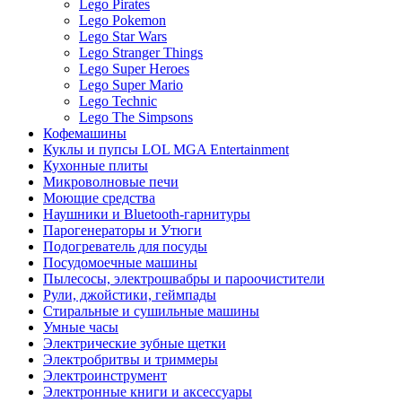
Lego Pirates
Lego Pokemon
Lego Star Wars
Lego Stranger Things
Lego Super Heroes
Lego Super Mario
Lego Technic
Lego The Simpsons
Кофемашины
Куклы и пупсы LOL MGA Entertainment
Кухонные плиты
Микроволновые печи
Моющие средства
Наушники и Bluetooth-гарнитуры
Парогенераторы и Утюги
Подогреватель для посуды
Посудомоечные машины
Пылесосы, электрошвабры и пароочистители
Рули, джойстики, геймпады
Стиральные и сушильные машины
Умные часы
Электрические зубные щетки
Электробритвы и триммеры
Электроинструмент
Электронные книги и аксессуары