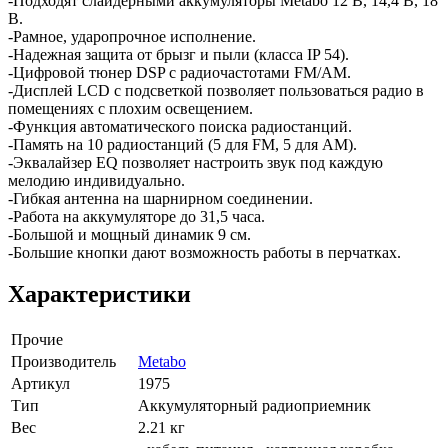
-Подходят слайдерными аккумуляторы Metabo 12 B, 14,4 В, 18
В.
-Рамное, ударопрочное исполнение.
-Надежная защита от брызг и пыли (класса IP 54).
-Цифровой тюнер DSP с радиочастотами FM/AM.
-Дисплей LCD с подсветкой позволяет пользоваться радио в
помещениях с плохим освещением.
-Функция автоматического поиска радиостанций.
-Память на 10 радиостанций (5 для FM, 5 для AM).
-Эквалайзер EQ позволяет настроить звук под каждую
мелодию индивидуально.
-Гибкая антенна на шарнирном соединении.
-Работа на аккумуляторе до 31,5 часа.
-Большой и мощный динамик 9 см.
-Большие кнопки дают возможность работы в перчатках.
Характеристики
Прочие
Производитель
Metabo
Артикул
1975
Тип
Аккумуляторный радиоприемник
Вес
2.21 кг