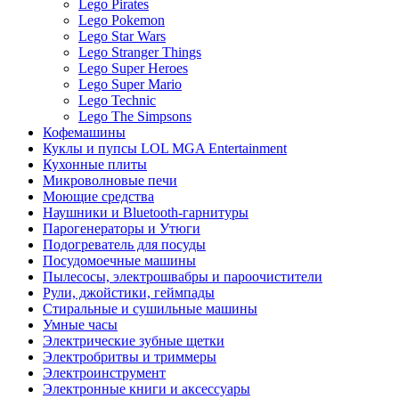
Lego Pirates
Lego Pokemon
Lego Star Wars
Lego Stranger Things
Lego Super Heroes
Lego Super Mario
Lego Technic
Lego The Simpsons
Кофемашины
Куклы и пупсы LOL MGA Entertainment
Кухонные плиты
Микроволновые печи
Моющие средства
Наушники и Bluetooth-гарнитуры
Парогенераторы и Утюги
Подогреватель для посуды
Посудомоечные машины
Пылесосы, электрошвабры и пароочистители
Рули, джойстики, геймпады
Стиральные и сушильные машины
Умные часы
Электрические зубные щетки
Электробритвы и триммеры
Электроинструмент
Электронные книги и аксессуары