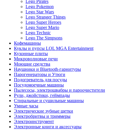
Lego Pirates
Lego Pokemon
Lego Star Wars
Lego Stranger Things
Lego Super Heroes
Lego Super Mario
Lego Technic
Lego The Simpsons
Кофемашины
Куклы и пупсы LOL MGA Entertainment
Кухонные плиты
Микроволновые печи
Моющие средства
Наушники и Bluetooth-гарнитуры
Парогенераторы и Утюги
Подогреватель для посуды
Посудомоечные машины
Пылесосы, электрошвабры и пароочистители
Рули, джойстики, геймпады
Стиральные и сушильные машины
Умные часы
Электрические зубные щетки
Электробритвы и триммеры
Электроинструмент
Электронные книги и аксессуары