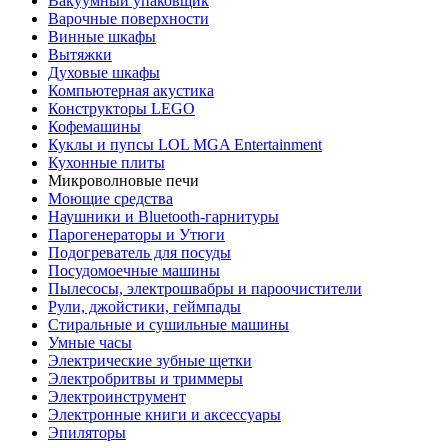
Вакуумный упаковщик
Варочные поверхности
Винные шкафы
Вытяжки
Духовые шкафы
Компьютерная акустика
Конструкторы LEGO
Кофемашины
Куклы и пупсы LOL MGA Entertainment
Кухонные плиты
Микроволновые печи
Моющие средства
Наушники и Bluetooth-гарнитуры
Парогенераторы и Утюги
Подогреватель для посуды
Посудомоечные машины
Пылесосы, электрошвабры и пароочистители
Рули, джойстики, геймпады
Стиральные и сушильные машины
Умные часы
Электрические зубные щетки
Электробритвы и триммеры
Электроинструмент
Электронные книги и аксессуары
Эпиляторы