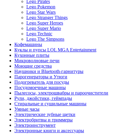
Lego Pirates
Lego Pokemon
Lego Star Wars
Lego Stranger Things
Lego Super Heroes
Lego Super Mario
Lego Technic
Lego The Simpsons
Кофемашины
Куклы и пупсы LOL MGA Entertainment
Кухонные плиты
Микроволновые печи
Моющие средства
Наушники и Bluetooth-гарнитуры
Парогенераторы и Утюги
Подогреватель для посуды
Посудомоечные машины
Пылесосы, электрошвабры и пароочистители
Рули, джойстики, геймпады
Стиральные и сушильные машины
Умные часы
Электрические зубные щетки
Электробритвы и триммеры
Электроинструмент
Электронные книги и аксессуары