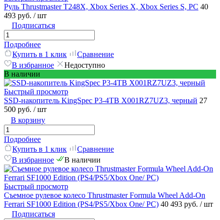
Руль Thrustmaster T248X, Xbox Series X, Xbox Series S, PC
40
493 руб.
/ шт
Подписаться
Подробнее
Купить в 1 клик
Сравнение
В избранное
Недоступно
В наличии
Быстрый просмотр
SSD-накопитель KingSpec P3-4TB X001RZ7UZ3, черный
27
500 руб.
/ шт
В корзину
Подробнее
Купить в 1 клик
Сравнение
В избранное
В наличии
Быстрый просмотр
Съемное рулевое колесо Thrustmaster Formula Wheel Add-On
Ferrari SF1000 Edition (PS4/PS5/Xbox One/ PC)
40 493 руб.
/ шт
Подписаться