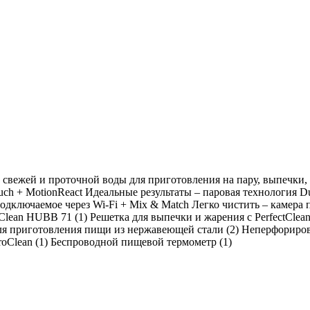
 свежей и проточной воды для приготовления на пару, выпечки
h + MotionReact Идеальные результаты – паровая технология D
ключаемое через Wi-Fi + Mix & Match Легко чистить – камера 
Clean HUBB 71 (1) Решетка для выпечки и жарения с PerfectCle
 для приготовления пищи из нержавеющей стали (2) Неперфори
roClean (1) Беспроводной пищевой термометр (1)