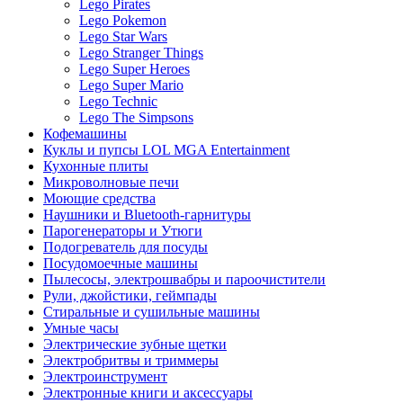
Lego Pirates
Lego Pokemon
Lego Star Wars
Lego Stranger Things
Lego Super Heroes
Lego Super Mario
Lego Technic
Lego The Simpsons
Кофемашины
Куклы и пупсы LOL MGA Entertainment
Кухонные плиты
Микроволновые печи
Моющие средства
Наушники и Bluetooth-гарнитуры
Парогенераторы и Утюги
Подогреватель для посуды
Посудомоечные машины
Пылесосы, электрошвабры и пароочистители
Рули, джойстики, геймпады
Стиральные и сушильные машины
Умные часы
Электрические зубные щетки
Электробритвы и триммеры
Электроинструмент
Электронные книги и аксессуары