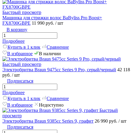
Быстрый просмотр
Машинка для стрижки волос BaByliss Pro Boost+
FX8700GBPE
11 990 руб.
/ шт
В корзину
Подробнее
Купить в 1 клик
Сравнение
В избранное
В наличии
Быстрый просмотр
Электробритва Braun 9475cc Series 9 Pro, серый/черный
42 118
руб.
/ шт
Подписаться
Подробнее
Купить в 1 клик
Сравнение
В избранное
Недоступно
Быстрый
просмотр
Электробритва Braun 9385cc Series 9, графит
26 990 руб.
/ шт
Подписаться