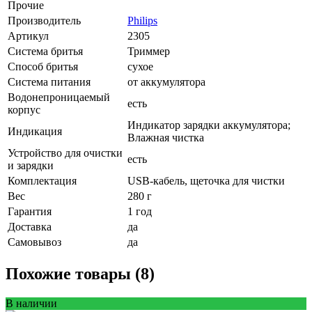
Прочие
Производитель
Philips
Артикул
2305
Система бритья
Триммер
Способ бритья
сухое
Система питания
от аккумулятора
Водонепроницаемый
есть
корпус
Индикатор зарядки аккумулятора;
Индикация
Влажная чистка
Устройство для очистки
есть
и зарядки
Комплектация
USB-кабель, щеточка для чистки
Вес
280 г
Гарантия
1 год
Доставка
да
Самовывоз
да
Похожие товары (8)
В наличии