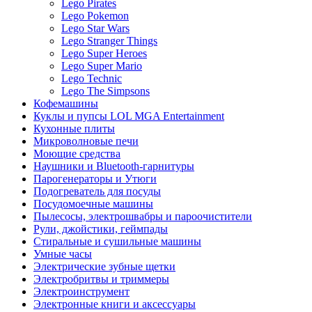
Lego Pirates
Lego Pokemon
Lego Star Wars
Lego Stranger Things
Lego Super Heroes
Lego Super Mario
Lego Technic
Lego The Simpsons
Кофемашины
Куклы и пупсы LOL MGA Entertainment
Кухонные плиты
Микроволновые печи
Моющие средства
Наушники и Bluetooth-гарнитуры
Парогенераторы и Утюги
Подогреватель для посуды
Посудомоечные машины
Пылесосы, электрошвабры и пароочистители
Рули, джойстики, геймпады
Стиральные и сушильные машины
Умные часы
Электрические зубные щетки
Электробритвы и триммеры
Электроинструмент
Электронные книги и аксессуары