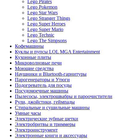
Lego Pirates
Lego Pokemon
Lego Star Wars
Lego Stranger Things
Lego Super Heroes
Lego Super Mario
Lego Technic
Lego The Simpsons
Кофемашины
Куклы и пупсы LOL MGA Entertainment
Кухонные плиты
Микроволновые печи
Моющие средства
Наушники и Bluetooth-гарнитуры
Парогенераторы и Утюги
Подогреватель для посуды
Посудомоечные машины
Пылесосы, электрошвабры и пароочистители
Рули, джойстики, геймпады
Стиральные и сушильные машины
Умные часы
Электрические зубные щетки
Электробритвы и триммеры
Электроинструмент
Электронные книги и аксессуары