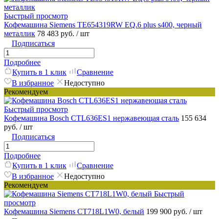
Быстрый просмотр
Кофемашина Siemens TE654319RW EQ.6 plus s400, черный
металлик
78 483 руб.
/ шт
Подписаться
Подробнее
Купить в 1 клик
Сравнение
В избранное
Недоступно
Рекомендуем
Быстрый просмотр
Кофемашина Bosch CTL636ES1 нержавеющая сталь
155 634
руб.
/ шт
Подписаться
Подробнее
Купить в 1 клик
Сравнение
В избранное
Недоступно
Рекомендуем
Быстрый
просмотр
Кофемашина Siemens CT718L1W0, белый
199 900 руб.
/ шт