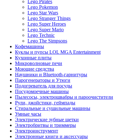
Lego Pirates
Lego Pokemon
Lego Star Wars
Lego Stranger Things
Lego Super Heroes
Lego Super Mario
Lego Technic
Lego The Simpsons
Кофемашины
Куклы и пупсы LOL MGA Entertainment
Кухонные плиты
Микроволновые печи
Моющие средства
Наушники и Bluetooth-гарнитуры
Парогенераторы и Утюги
Подогреватель для посуды
Посудомоечные машины
Пылесосы, электрошвабры и пароочистители
Рули, джойстики, геймпады
Стиральные и сушильные машины
Умные часы
Электрические зубные щетки
Электробритвы и триммеры
Электроинструмент
Электронные книги и аксессуары