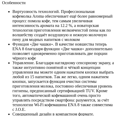
Особенности
Виртуозность технологий. Профессиональная
кофемолка Aroma обеспечивает ещё более равномерный
процесс помола кофе, тем самым увеличивая
интенсивность аромата на 12.2 %, а новаторская
технология приготовления мелкоячеистой пены как по
волшебству создаёт воздушную и нежную молочную
пену для модных напитков с молоком
Функция «Две чашки». В качестве новшества теперь
ENA 8 благодаря функции «Две чашки» дополнительно
позволяет одновременно приготавливать две порции
чёрного кофе
Управление. Благодаря наглядному сенсорному экрану, а
также интуитивно понятной и чёткой концепции
управления вы можете одним нажатием кнопки выбрать
любой из 15 напитков. Так же легко, одним нажатием
кнопки, запускается функция очистки системы
приготовления молока, постоянно обеспечивая уровень
гигиены, предписанный сертификацией TUV. Кроме
того, автоматической кофемашиной очень просто
управлять посредством смартфона: разумеется, за счёт
технологии Wi-Fi кофемашина ENA 8 также совместима
с J.O.E.
Совершенный дизайн в компактном формате.