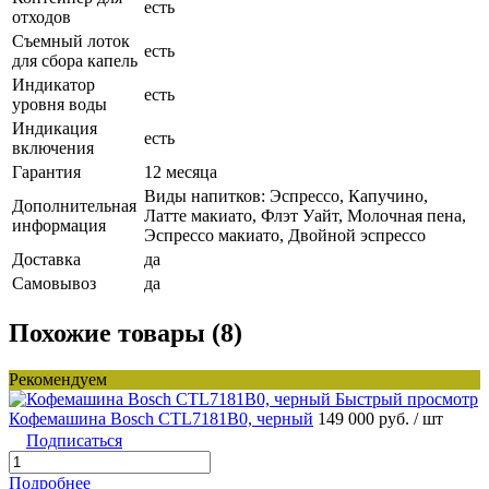
есть
отходов
Съемный лоток
есть
для сбора капель
Индикатор
есть
уровня воды
Индикация
есть
включения
Гарантия
12 месяца
Виды напитков: Эспрессо, Капучино,
Дополнительная
Латте макиато, Флэт Уайт, Молочная пена,
информация
Эспрессо макиато, Двойной эспрессо
Доставка
да
Самовывоз
да
Похожие товары (8)
Рекомендуем
Быстрый просмотр
Кофемашина Bosch CTL7181B0, черный
149 000 руб.
/ шт
Подписаться
Подробнее