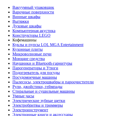
Вакуумный упаковщик
Варочные поверхности
Винные шкафы
Вытяжки
Духовые шкафы
Компьютерная акустика
Конструкторы LEGO
Кофемашины
Куклы и пупсы LOL MGA Entertainment
Кухонные плиты
Микроволновые печи
Моющие средства
Наушники и Bluetooth-гарнитуры
Парогенераторы и Утюги
Подогреватель для посуды
Посудомоечные машины
Пылесосы, электрошвабры и пароочистители
Рули, джойстики, геймпады
Стиральные и сушильные машины
Умные часы
Электрические зубные щетки
Электробритвы и триммеры
Электроинструмент
Электронные книги и аксессуары