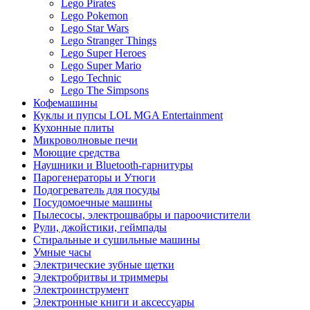
Lego Pirates
Lego Pokemon
Lego Star Wars
Lego Stranger Things
Lego Super Heroes
Lego Super Mario
Lego Technic
Lego The Simpsons
Кофемашины
Куклы и пупсы LOL MGA Entertainment
Кухонные плиты
Микроволновые печи
Моющие средства
Наушники и Bluetooth-гарнитуры
Парогенераторы и Утюги
Подогреватель для посуды
Посудомоечные машины
Пылесосы, электрошвабры и пароочистители
Рули, джойстики, геймпады
Стиральные и сушильные машины
Умные часы
Электрические зубные щетки
Электробритвы и триммеры
Электроинструмент
Электронные книги и аксессуары