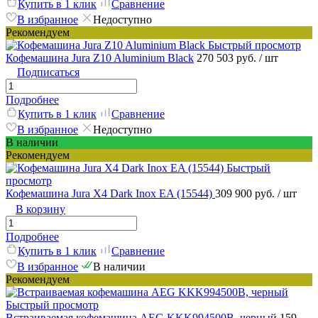
Купить в 1 клик
Сравнение
В избранное
Недоступно
Рекомендуем
Быстрый просмотр
Кофемашина Jura Z10 Aluminium Black
270 503 руб.
/ шт
Подписаться
Подробнее
Купить в 1 клик
Сравнение
В избранное
Недоступно
В наличии
Рекомендуем
Быстрый
просмотр
Кофемашина Jura Х4 Dark Inox EA (15544)
309 900 руб.
/ шт
В корзину
Подробнее
Купить в 1 клик
Сравнение
В избранное
В наличии
Рекомендуем
Быстрый просмотр
Встраиваемая кофемашина AEG KKK994500B, черный
159