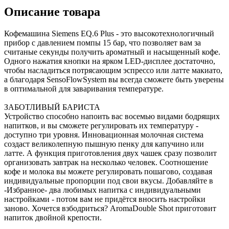
Описание товара
Кофемашина Siemens EQ.6 Plus - это высокотехнологичный
прибор с давлением помпы 15 бар, что позволяет вам за
считаные секунды получить ароматный и насыщенный кофе.
Одного нажатия кнопки на ярком LED-дисплее достаточно,
чтобы насладиться потрясающим эспрессо или латте макиато,
а благодаря SensoFlowSystem вы всегда сможете быть уверены
в оптимальной для заваривания температуре.
ЗАБОТЛИВЫЙ БАРИСТА
Устройство способно напоить вас восемью видами бодрящих
напитков, и вы сможете регулировать их температуру -
доступно три уровня. Инновационная молочная система
создаст великолепную пышную пенку для капучино или
латте. А функция приготовления двух чашек сразу позволит
организовать завтрак на несколько человек. Соотношение
кофе и молока вы можете регулировать пошагово, создавая
индивидуальные пропорции под свои вкусы. Добавляйте в
-Избранное- два любимых напитка с индивидуальными
настройками - потом вам не придётся вносить настройки
заново. Хочется взбодриться? AromaDouble Shot приготовит
напиток двойной крепости.