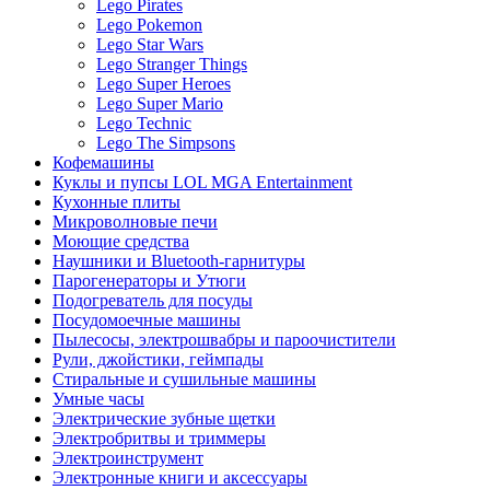
Lego Pirates
Lego Pokemon
Lego Star Wars
Lego Stranger Things
Lego Super Heroes
Lego Super Mario
Lego Technic
Lego The Simpsons
Кофемашины
Куклы и пупсы LOL MGA Entertainment
Кухонные плиты
Микроволновые печи
Моющие средства
Наушники и Bluetooth-гарнитуры
Парогенераторы и Утюги
Подогреватель для посуды
Посудомоечные машины
Пылесосы, электрошвабры и пароочистители
Рули, джойстики, геймпады
Стиральные и сушильные машины
Умные часы
Электрические зубные щетки
Электробритвы и триммеры
Электроинструмент
Электронные книги и аксессуары