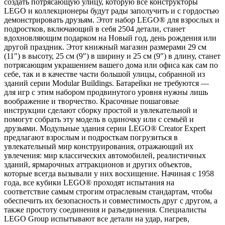
создать потрясающую улицу, которую все конструкторы
LEGO и коллекционеры будут рады заполучить и с гордостью
демонстрировать друзьям. Этот набор LEGO® для взрослых и
подростков, включающий в себя 2504 детали, станет
вдохновляющим подарком на Новый год, день рождения или
другой праздник. Этот книжный магазин размерами 29 см
(11″) в высоту, 25 см (9″) в ширину и 25 см (9″) в длину, станет
потрясающим украшением вашего дома или офиса как сам по
себе, так и в качестве части большой улицы, собранной из
зданий серии Modular Buildings. Батарейки не требуются —
для игр с этим набором продвинутого уровня нужны лишь
воображение и творчество. Красочные пошаговые
инструкции сделают сборку простой и увлекательной и
помогут собрать эту модель в одиночку или с семьёй и
друзьями. Модульные здания серии LEGO® Creator Expert
предлагают взрослым и подросткам погрузиться в
увлекательный мир конструирования, отражающий их
увлечения: мир классических автомобилей, реалистичных
зданий, ярмарочных аттракционов и других объектов,
которые всегда вызывали у них восхищение. Начиная с 1958
года, все кубики LEGO® проходят испытания на
соответствие самым строгим отраслевым стандартам, чтобы
обеспечить их безопасность и совместимость друг с другом, а
также простоту соединения и разъединения. Специалисты
LEGO Group испытывают все детали на удар, нагрев,