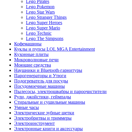
Lego Pirates
Lego Pokemon
Lego Star Wars
Lego Stranger Things
Lego Super Heroes
Lego Super Mario
Lego Technic
Lego The Simpsons
Кофемашины
Куклы и пупсы LOL MGA Entertainment
Кухонные плиты
Микроволновые печи
Моющие средства
Наушники и Bluetooth-гарнитуры
Парогенераторы и Утюги
Подогреватель для посуды
Посудомоечные машины
Пылесосы, электрошвабры и пароочистители
Рули, джойстики, геймпады
Стиральные и сушильные машины
Умные часы
Электрические зубные щетки
Электробритвы и триммеры
Электроинструмент
Электронные книги и аксессуары