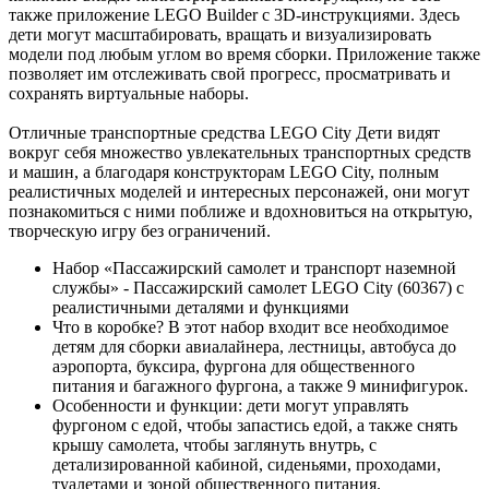
также приложение LEGO Builder с 3D-инструкциями. Здесь
дети могут масштабировать, вращать и визуализировать
модели под любым углом во время сборки. Приложение также
позволяет им отслеживать свой прогресс, просматривать и
сохранять виртуальные наборы.
Отличные транспортные средства LEGO City Дети видят
вокруг себя множество увлекательных транспортных средств
и машин, а благодаря конструкторам LEGO City, полным
реалистичных моделей и интересных персонажей, они могут
познакомиться с ними поближе и вдохновиться на открытую,
творческую игру без ограничений.
Набор «Пассажирский самолет и транспорт наземной
службы» - Пассажирский самолет LEGO City (60367) с
реалистичными деталями и функциями
Что в коробке? В этот набор входит все необходимое
детям для сборки авиалайнера, лестницы, автобуса до
аэропорта, буксира, фургона для общественного
питания и багажного фургона, а также 9 минифигурок.
Особенности и функции: дети могут управлять
фургоном с едой, чтобы запастись едой, а также снять
крышу самолета, чтобы заглянуть внутрь, с
детализированной кабиной, сиденьями, проходами,
туалетами и зоной общественного питания.