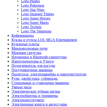
Lego Pirates
Lego Pokemon
Lego Star Wars
Lego Stranger Things
Lego Super Heroes
Lego Super Mario
Lego Technic
Lego The Simpsons
Кофемашины
Куклы и пупсы LOL MGA Entertainment
Кухонные плиты
Микроволновые печи
Моющие средства
Наушники и Bluetooth-гарнитуры
Парогенераторы и Утюги
Подогреватель для посуды
Посудомоечные машины
Пылесосы, электрошвабры и пароочистители
Рули, джойстики, геймпады
Стиральные и сушильные машины
Умные часы
Электрические зубные щетки
Электробритвы и триммеры
Электроинструмент
Электронные книги и аксессуары