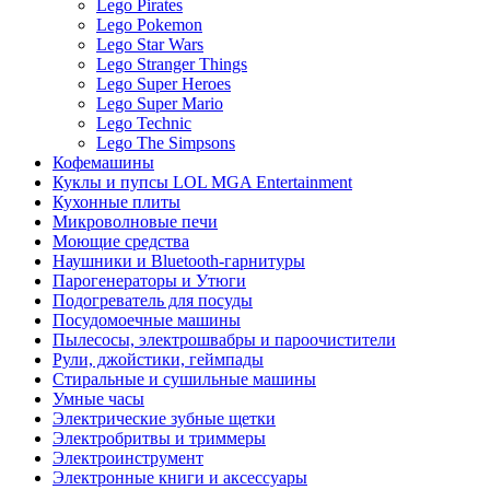
Lego Pirates
Lego Pokemon
Lego Star Wars
Lego Stranger Things
Lego Super Heroes
Lego Super Mario
Lego Technic
Lego The Simpsons
Кофемашины
Куклы и пупсы LOL MGA Entertainment
Кухонные плиты
Микроволновые печи
Моющие средства
Наушники и Bluetooth-гарнитуры
Парогенераторы и Утюги
Подогреватель для посуды
Посудомоечные машины
Пылесосы, электрошвабры и пароочистители
Рули, джойстики, геймпады
Стиральные и сушильные машины
Умные часы
Электрические зубные щетки
Электробритвы и триммеры
Электроинструмент
Электронные книги и аксессуары