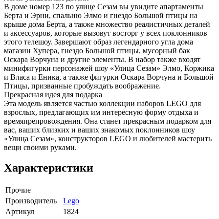
В доме номер 123 по улице Сезам вы увидите апартаменты
Берта и Эрни, спальню Элмо и гнездо Большой птицы на
крыше дома Берта, а также множество реалистичных деталей
и аксессуаров, которые вызовут восторг у всех поклонников
этого телешоу. Завершают образ легендарного угла дома
магазин Хупера, гнездо Большой птицы, мусорный бак
Оскара Ворчуна и другие элементы. В набор также входят
минифигурки персонажей шоу «Улица Сезам» Элмо, Коржика
и Власа и Еника, а также фигурки Оскара Ворчуна и Большой
Птицы, призванные пробуждать воображение.
Прекрасная идея для подарка
Эта модель является частью коллекции наборов LEGO для
взрослых, предлагающих им интересную форму отдыха и
времяпрепровождения. Она станет прекрасным подарком для
вас, ваших близких и ваших знакомых поклонников шоу
«Улица Сезам», конструкторов LEGO и любителей мастерить
вещи своими руками.
Характеристики
Прочие
Производитель
Lego
Артикул
1824