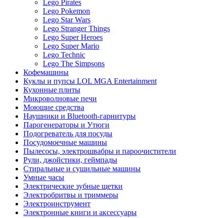
Lego Pirates
Lego Pokemon
Lego Star Wars
Lego Stranger Things
Lego Super Heroes
Lego Super Mario
Lego Technic
Lego The Simpsons
Кофемашины
Куклы и пупсы LOL MGA Entertainment
Кухонные плиты
Микроволновые печи
Моющие средства
Наушники и Bluetooth-гарнитуры
Парогенераторы и Утюги
Подогреватель для посуды
Посудомоечные машины
Пылесосы, электрошвабры и пароочистители
Рули, джойстики, геймпады
Стиральные и сушильные машины
Умные часы
Электрические зубные щетки
Электробритвы и триммеры
Электроинструмент
Электронные книги и аксессуары