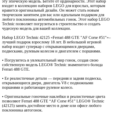
эту эпическую модель. Бегите от ординарности. Этот набор
входит в коллекцию наборов LEGO для взрослых, которым
нравится оригинальный дизайн. Он может стать новым
творческим занятием для вас или идеальным подарком для
любого поклонника автомобильных гонок. Этот набор LEGO
Technic позволяет погрузиться в строительство и создать
чудесную модель для вашей коллекции.
Набор LEGO Technic 42125 «Ferrari 488 GTE "AF Corse #51"»–
лучший подарок взрослому 18 лет. В небольшой игровой
набор входит суперкар с открывающимися дверцами,
подвесками, рулевым колесом и двигателем с поршнями.
• Погрузитесь в увлекательный мир гонок, создав свою
собственную модель LEGO® Technic знаменитого болида
Ferrari 488 GTE.
• Ее реалистичные детали — передняя и задняя подвеска,
открывающиеся двери, двигатель V8 с подвижными
поршнями и работающее рулевое колесо.
• Оригинальные гоночные наклейки и реалистичные цвета
позволяют Ferrari 488 GTE “AF Corse #51” LEGO® Technic
(42125) занять достойное место в доме или офисе любого
поклонника автогонок.