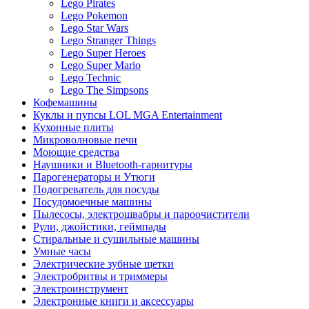
Lego Pirates
Lego Pokemon
Lego Star Wars
Lego Stranger Things
Lego Super Heroes
Lego Super Mario
Lego Technic
Lego The Simpsons
Кофемашины
Куклы и пупсы LOL MGA Entertainment
Кухонные плиты
Микроволновые печи
Моющие средства
Наушники и Bluetooth-гарнитуры
Парогенераторы и Утюги
Подогреватель для посуды
Посудомоечные машины
Пылесосы, электрошвабры и пароочистители
Рули, джойстики, геймпады
Стиральные и сушильные машины
Умные часы
Электрические зубные щетки
Электробритвы и триммеры
Электроинструмент
Электронные книги и аксессуары