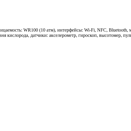
ницаемость: WR100 (10 атм), интерфейсы: Wi-Fi, NFC, Bluetooth,
вня кислорода, датчики: акселерометр, гироскоп, высотомер, пу