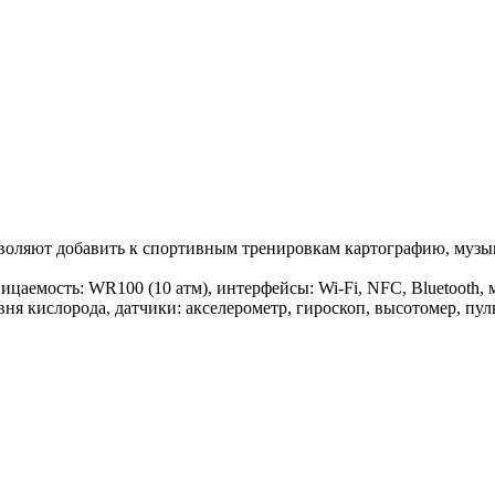
оляют добавить к спортивным тренировкам картографию, музык
ницаемость: WR100 (10 атм), интерфейсы: Wi-Fi, NFC, Bluetooth,
вня кислорода, датчики: акселерометр, гироскоп, высотомер, пу