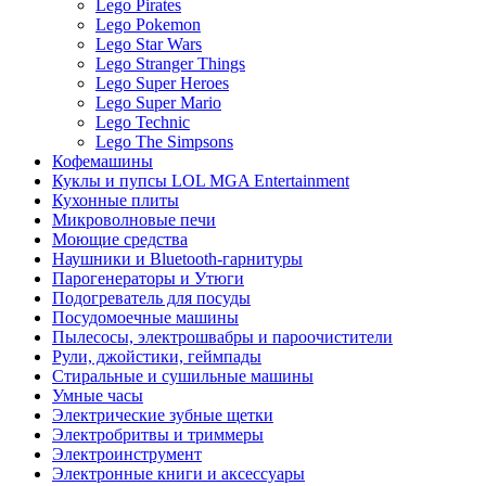
Lego Pirates
Lego Pokemon
Lego Star Wars
Lego Stranger Things
Lego Super Heroes
Lego Super Mario
Lego Technic
Lego The Simpsons
Кофемашины
Куклы и пупсы LOL MGA Entertainment
Кухонные плиты
Микроволновые печи
Моющие средства
Наушники и Bluetooth-гарнитуры
Парогенераторы и Утюги
Подогреватель для посуды
Посудомоечные машины
Пылесосы, электрошвабры и пароочистители
Рули, джойстики, геймпады
Стиральные и сушильные машины
Умные часы
Электрические зубные щетки
Электробритвы и триммеры
Электроинструмент
Электронные книги и аксессуары