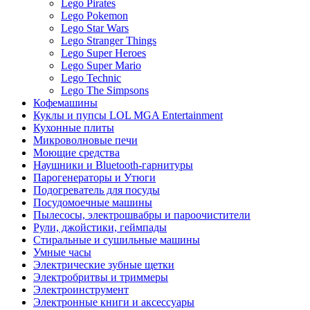
Lego Pirates
Lego Pokemon
Lego Star Wars
Lego Stranger Things
Lego Super Heroes
Lego Super Mario
Lego Technic
Lego The Simpsons
Кофемашины
Куклы и пупсы LOL MGA Entertainment
Кухонные плиты
Микроволновые печи
Моющие средства
Наушники и Bluetooth-гарнитуры
Парогенераторы и Утюги
Подогреватель для посуды
Посудомоечные машины
Пылесосы, электрошвабры и пароочистители
Рули, джойстики, геймпады
Стиральные и сушильные машины
Умные часы
Электрические зубные щетки
Электробритвы и триммеры
Электроинструмент
Электронные книги и аксессуары