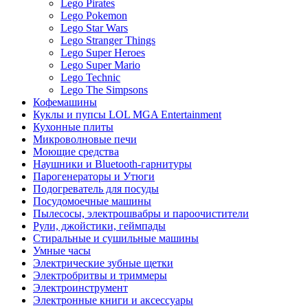
Lego Pirates
Lego Pokemon
Lego Star Wars
Lego Stranger Things
Lego Super Heroes
Lego Super Mario
Lego Technic
Lego The Simpsons
Кофемашины
Куклы и пупсы LOL MGA Entertainment
Кухонные плиты
Микроволновые печи
Моющие средства
Наушники и Bluetooth-гарнитуры
Парогенераторы и Утюги
Подогреватель для посуды
Посудомоечные машины
Пылесосы, электрошвабры и пароочистители
Рули, джойстики, геймпады
Стиральные и сушильные машины
Умные часы
Электрические зубные щетки
Электробритвы и триммеры
Электроинструмент
Электронные книги и аксессуары