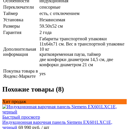
Особенности
индукционная
Переключатели
сенсорные
Таймер
есть, с отключением
Установка
Независимая
Размеры
59.50х52 см
Гарантия
2 года
Габариты транспортной упаковки
11х64х71 см. Вес в транспортной упаковке
Дополнительная
10 кг
информация
кратковременная пауза, таймер
две конфорки диаметром 14,5 см, две
конфорки диаметром 21 см
Покупка товара в
yes
Яндекс-Маркете
Похожие товары (8)
Хит продаж
Быстрый просмотр
Индукционная варочная панель Siemens EX601LXC1E,
черный
69 990 руб.
/ шт