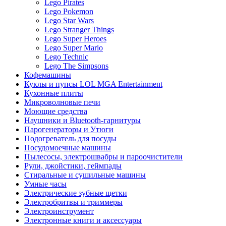
Lego Pirates
Lego Pokemon
Lego Star Wars
Lego Stranger Things
Lego Super Heroes
Lego Super Mario
Lego Technic
Lego The Simpsons
Кофемашины
Куклы и пупсы LOL MGA Entertainment
Кухонные плиты
Микроволновые печи
Моющие средства
Наушники и Bluetooth-гарнитуры
Парогенераторы и Утюги
Подогреватель для посуды
Посудомоечные машины
Пылесосы, электрошвабры и пароочистители
Рули, джойстики, геймпады
Стиральные и сушильные машины
Умные часы
Электрические зубные щетки
Электробритвы и триммеры
Электроинструмент
Электронные книги и аксессуары