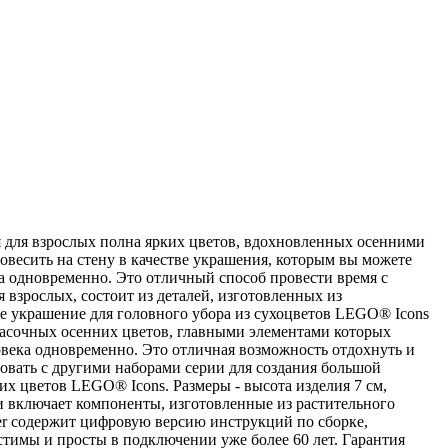
я для взрослых полна ярких цветов, вдохновленных осенними
 повесить на стену в качестве украшения, которым вы можете
ка одновременно. Это отличный способ провести время с
взрослых, состоит из деталей, изготовленных из
те украшение для головного убора из сухоцветов LEGO® Icons
расочных осенних цветов, главными элементами которых
овека одновременно. Это отличная возможность отдохнуть и
овать с другими наборами серии для создания большой
х цветов LEGO® Icons. Размеры - высота изделия 7 см,
и включает компоненты, изготовленные из растительного
er содержит цифровую версию инструкций по сборке,
тимы и просты в подключении уже более 60 лет. Гарантия