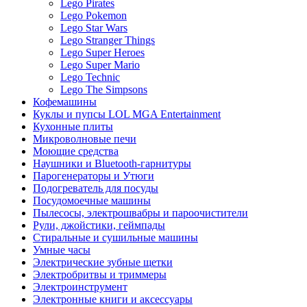
Lego Pirates
Lego Pokemon
Lego Star Wars
Lego Stranger Things
Lego Super Heroes
Lego Super Mario
Lego Technic
Lego The Simpsons
Кофемашины
Куклы и пупсы LOL MGA Entertainment
Кухонные плиты
Микроволновые печи
Моющие средства
Наушники и Bluetooth-гарнитуры
Парогенераторы и Утюги
Подогреватель для посуды
Посудомоечные машины
Пылесосы, электрошвабры и пароочистители
Рули, джойстики, геймпады
Стиральные и сушильные машины
Умные часы
Электрические зубные щетки
Электробритвы и триммеры
Электроинструмент
Электронные книги и аксессуары