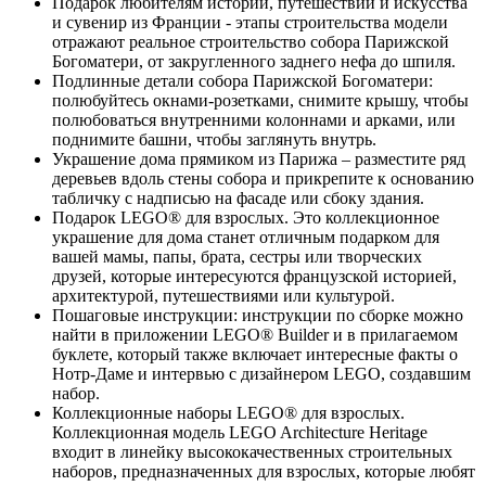
Подарок любителям истории, путешествий и искусства
и сувенир из Франции - этапы строительства модели
отражают реальное строительство собора Парижской
Богоматери, от закругленного заднего нефа до шпиля.
Подлинные детали собора Парижской Богоматери:
полюбуйтесь окнами-розетками, снимите крышу, чтобы
полюбоваться внутренними колоннами и арками, или
поднимите башни, чтобы заглянуть внутрь.
Украшение дома прямиком из Парижа – разместите ряд
деревьев вдоль стены собора и прикрепите к основанию
табличку с надписью на фасаде или сбоку здания.
Подарок LEGO® для взрослых. Это коллекционное
украшение для дома станет отличным подарком для
вашей мамы, папы, брата, сестры или творческих
друзей, которые интересуются французской историей,
архитектурой, путешествиями или культурой.
Пошаговые инструкции: инструкции по сборке можно
найти в приложении LEGO® Builder и в прилагаемом
буклете, который также включает интересные факты о
Нотр-Даме и интервью с дизайнером LEGO, создавшим
набор.
Коллекционные наборы LEGO® для взрослых.
Коллекционная модель LEGO Architecture Heritage
входит в линейку высококачественных строительных
наборов, предназначенных для взрослых, которые любят