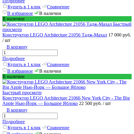
Подробнее
Купить в 1 клик
Сравнение
В избранное
В наличии
В наличии
Быстрый
просмотр
Конструктор LEGO Architecture 21056 Тадж-Махал
17 000 руб.
/ шт
В корзину
Подробнее
Купить в 1 клик
Сравнение
В избранное
В наличии
В наличии
Быстрый просмотр
Конструктор LEGO Architecture 21066 New York City - The Big
Apple Нью-Йорк — Большое Яблоко
22 500 руб.
/ шт
В корзину
Подробнее
Купить в 1 клик
Сравнение