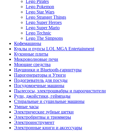
Lego Pirates
Lego Pokemon
Lego Star Wars
Lego Stranger Things
Lego Super Heroes
Lego Super Mario
Lego Technic
Lego The Simpsons
Кофемашины
Куклы и пупсы LOL MGA Entertainment
Кухонные плиты
Микроволновые печи
Моющие средства
Наушники и Bluetooth-гарнитуры
Парогенераторы и Утюги
Подогреватель для посуды
Посудомоечные машины
Пылесосы, электрошвабры и пароочистители
Рули, джойстики, геймпады
Стиральные и сушильные машины
Умные часы
Электрические зубные щетки
Электробритвы и триммеры
Электроинструмент
Электронные книги и аксессуары