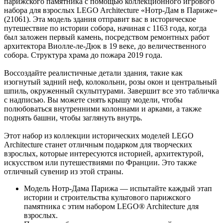
парижского памятника с помощью коллекционного игрового
набора для взрослых LEGO Architecture «Нотр-Дам в Париже»
(21061). Эта модель здания отправит вас в историческое
путешествие по истории собора, начиная с 1163 года, когда
был заложен первый камень, посредством ремонтных работ
архитектора Виолле-ле-Дюк в 19 веке, до величественного
собора. Структура храма до пожара 2019 года.
Воссоздайте реалистичные детали здания, такие как
изогнутый задний неф, колокольни, розы окон и центральный
шпиль, окруженный скульптурами. Завершит все это табличка
с надписью. Вы можете снять крышу модели, чтобы
полюбоваться внутренними колоннами и арками, а также
поднять башни, чтобы заглянуть внутрь.
Этот набор из коллекции исторических моделей LEGO
Architecture станет отличным подарком для творческих
взрослых, которые интересуются историей, архитектурой,
искусством или путешествиями по Франции. Это также
отличный сувенир из этой страны.
Модель Нотр-Дама Парижа — испытайте каждый этап
истории и строительства культового парижского
памятника с этим набором LEGO® Architecture для
взрослых.