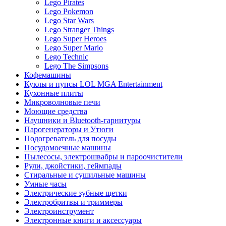
Lego Pirates
Lego Pokemon
Lego Star Wars
Lego Stranger Things
Lego Super Heroes
Lego Super Mario
Lego Technic
Lego The Simpsons
Кофемашины
Куклы и пупсы LOL MGA Entertainment
Кухонные плиты
Микроволновые печи
Моющие средства
Наушники и Bluetooth-гарнитуры
Парогенераторы и Утюги
Подогреватель для посуды
Посудомоечные машины
Пылесосы, электрошвабры и пароочистители
Рули, джойстики, геймпады
Стиральные и сушильные машины
Умные часы
Электрические зубные щетки
Электробритвы и триммеры
Электроинструмент
Электронные книги и аксессуары