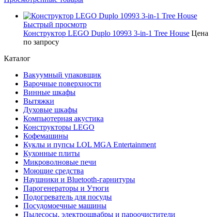
Быстрый просмотр
Конструктор LEGO Duplo 10993 3-in-1 Tree House
Цена
по запросу
Каталог
Вакуумный упаковщик
Варочные поверхности
Винные шкафы
Вытяжки
Духовые шкафы
Компьютерная акустика
Конструкторы LEGO
Кофемашины
Куклы и пупсы LOL MGA Entertainment
Кухонные плиты
Микроволновые печи
Моющие средства
Наушники и Bluetooth-гарнитуры
Парогенераторы и Утюги
Подогреватель для посуды
Посудомоечные машины
Пылесосы, электрошвабры и пароочистители