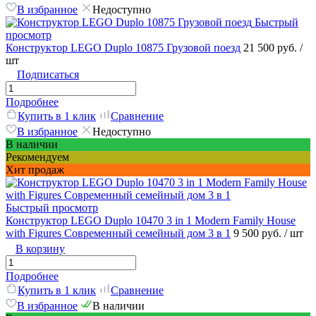
В избранное
Недоступно
Быстрый
просмотр
Конструктор LEGO Duplo 10875 Грузовой поезд
21 500 руб.
/
шт
Подписаться
Подробнее
Купить в 1 клик
Сравнение
В избранное
Недоступно
В наличии
Рекомендуем
Хит продаж
Быстрый просмотр
Конструктор LEGO Duplo 10470 3 in 1 Modern Family House
with Figures Современный семейный дом 3 в 1
9 500 руб.
/ шт
В корзину
Подробнее
Купить в 1 клик
Сравнение
В избранное
В наличии