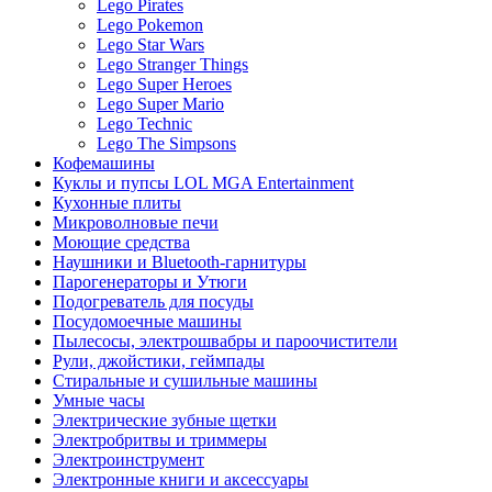
Lego Pirates
Lego Pokemon
Lego Star Wars
Lego Stranger Things
Lego Super Heroes
Lego Super Mario
Lego Technic
Lego The Simpsons
Кофемашины
Куклы и пупсы LOL MGA Entertainment
Кухонные плиты
Микроволновые печи
Моющие средства
Наушники и Bluetooth-гарнитуры
Парогенераторы и Утюги
Подогреватель для посуды
Посудомоечные машины
Пылесосы, электрошвабры и пароочистители
Рули, джойстики, геймпады
Стиральные и сушильные машины
Умные часы
Электрические зубные щетки
Электробритвы и триммеры
Электроинструмент
Электронные книги и аксессуары