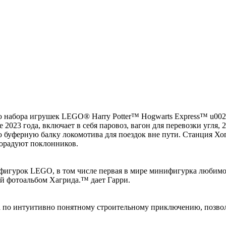
набора игрушек LEGO® Harry Potter™ Hogwarts Express™ u0026 
023 года, включает в себя паровоз, вагон для перевозки угля, 
буферную балку локомотива для поездок вне пути. Станция Хогс
порадуют поклонников.
нифигурок LEGO, в том числе первая в мире минифигурка любим
ый фотоальбом Хагрида.™ дает Гарри.
 по интуитивно понятному строительному приключению, позволя