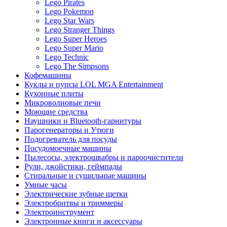
Lego Pirates
Lego Pokemon
Lego Star Wars
Lego Stranger Things
Lego Super Heroes
Lego Super Mario
Lego Technic
Lego The Simpsons
Кофемашины
Куклы и пупсы LOL MGA Entertainment
Кухонные плиты
Микроволновые печи
Моющие средства
Наушники и Bluetooth-гарнитуры
Парогенераторы и Утюги
Подогреватель для посуды
Посудомоечные машины
Пылесосы, электрошвабры и пароочистители
Рули, джойстики, геймпады
Стиральные и сушильные машины
Умные часы
Электрические зубные щетки
Электробритвы и триммеры
Электроинструмент
Электронные книги и аксессуары