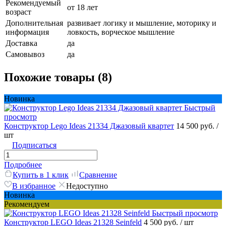
Рекомендуемый
от 18 лет
возраст
Дополнительная
развивает логику и мышление, моторику и
информация
ловкость, ворческое мышление
Доставка
да
Самовывоз
да
Похожие товары (8)
Новинка
Быстрый
просмотр
Конструктор Lego Ideas 21334 Джазовый квартет
14 500 руб.
/
шт
Подписаться
Подробнее
Купить в 1 клик
Сравнение
В избранное
Недоступно
Новинка
Рекомендуем
Быстрый просмотр
Конструктор LEGO Ideas 21328 Seinfeld
4 500 руб.
/ шт