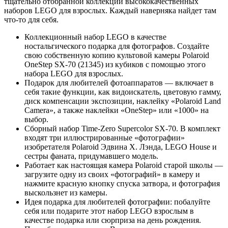
тщательно отобранной коллекции высококачественных
наборов LEGO для взрослых. Каждый наверняка найдет там
что-то для себя.
Коллекционный набор LEGO в качестве
ностальгического подарка для фотографов. Создайте
свою собственную копию культовой камеры Polaroid
OneStep SX-70 (21345) из кубиков с помощью этого
набора LEGO для взрослых.
Подарок для любителей фотоаппаратов — включает в
себя такие функции, как видоискатель, цветовую гамму,
диск компенсации экспозиции, наклейку «Polaroid Land
Camera», а также наклейки «OneStep» или «1000» на
выбор.
Сборный набор Time-Zero Supercolor SX-70. В комплект
входят три иллюстрированные «фотографии»
изобретателя Polaroid Эдвина Х. Лэнда, LEGO House и
сестры фаната, придумавшего модель.
Работает как настоящая камера Polaroid старой школы —
загрузите одну из своих «фотографий» в камеру и
нажмите красную кнопку спуска затвора, и фотография
выскользнет из камеры.
Идея подарка для любителей фотографии: побалуйте
себя или подарите этот набор LEGO взрослым в
качестве подарка или сюрприза на день рождения.