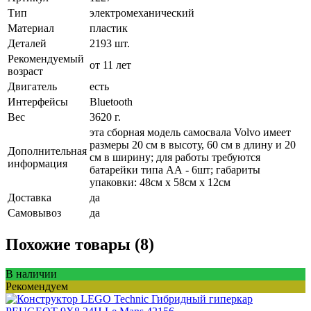
Тип
электромеханический
Материал
пластик
Деталей
2193 шт.
Рекомендуемый
от 11 лет
возраст
Двигатель
есть
Интерфейсы
Bluetooth
Вес
3620 г.
эта сборная модель самосвала Volvo имеет
размеры 20 см в высоту, 60 см в длину и 20
Дополнительная
см в ширину; для работы требуются
информация
батарейки типа АА - 6шт; габариты
упаковки: 48см x 58см x 12см
Доставка
да
Самовывоз
да
Похожие товары (8)
В наличии
Рекомендуем