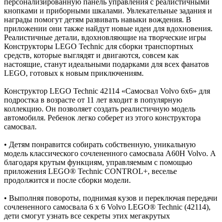
персонализированную панель управления с реалистичными
кнопками и приборными шкалами. Увлекательные задания и
награды помогут детям развивать навыки вождения. В
приложении они также найдут новые идеи для вдохновения.
Реалистичные детали, вдохновляющие на творческие игры
Конструкторы LEGO Technic для сборки транспортных
средств, которые выглядят и двигаются, совсем как
настоящие, станут идеальными подарками для всех фанатов
LEGO, готовых к новым приключениям.
Конструктор LEGO Technic 42114 «Самосвал Volvo 6х6» для
подростка в возрасте от 11 лет входит в популярную
коллекцию. Он позволяет создать реалистичную модель
автомобиля. Ребенок легко соберет из этого конструктора
самосвал.
• Детям понравится собирать собственную, уникальную
модель классического сочлененного самосвала A60H Volvo. А
благодаря крутым функциям, управляемым с помощью
приложения LEGO® Technic CONTROL+, веселье
продолжится и после сборки модели.
• Выполняя повороты, поднимая кузов и переключая передачи
сочлененного самосвала 6 х 6 Volvo LEGO® Technic (42114),
дети смогут узнать все секреты этих мегакрутых