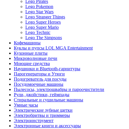
Lego Pirates
Lego Pokemon
Lego Star Wars
Lego Stranger Things
Lego Super Heroes
Lego Super Mario
Lego Technic
Lego The Simpsons
Кофемашины
Куклы и пупсы LOL MGA Entertainment
Кухонные плиты
Микроволновые печи
Моющие средства
Наушники и Bluetooth-гарнитуры
Парогенераторы и Утюги
Подогреватель для посуды
Посудомоечные машины
Пылесосы, электрошвабры и пароочистители
Рули, джойстики, геймпады
Стиральные и сушильные машины
Умные часы
Электрические зубные щетки
Электробритвы и триммеры
Электроинструмент
Электронные книги и аксессуары