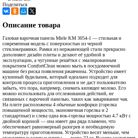
Поделиться
Описание товара
Газовая варочная панель Miele KM 3054-1 — стильная и
современная модель с поверхностью из черной
стеклокерамики. Рамки из нержавеющей стали прекрасно
дополняют дизайн плиты и делают её удобной в
эксплуатации, а чугунные решётки с эмалированным
покрытием ComfortClean можно мыть в посудомоечной
машине без риска появления ржавчины. Устройство имеет
кухонный будильник, который идеально подходит для
контроля процесса приготовления и не даст пользователю
забыть, что пора, например, снимать кипящее молоко. Его
можно использовать для отслеживания действий, не
связанных с варочной панелью, таких как заваривание чая.
На плите расположены 4 обычные конфорки (горелка
повышенной мощности, экономичная горелка и 2
стандартные) и слева одна вок-горелка мощностью 4.7 кВт с
двойной короной — она имеет два ряда пламени, что
обеспечивает равномерный разогрев и необходимую
температуру приготовления. Устройство весит меньше, чем
стандартные газовые плиты, — всего 22 кг. Высота составляет