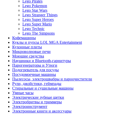
Lego Pirates
Lego Pokemon
Lego Star Wars
Lego Stranger Things
Lego Super Heroes
Lego Super Mario
Lego Technic
Lego The Simpsons
Кофемашины
Куклы и пупсы LOL MGA Entertainment
Кухонные плиты
Микроволновые печи
Моющие средства
Наушники и Bluetooth-гарнитуры
Парогенераторы и Утюги
Подогреватель для посуды
Посудомоечные машины
Пылесосы, электрошвабры и пароочистители
Рули, джойстики, геймпады
Стиральные и сушильные машины
Умные часы
Электрические зубные щетки
Электробритвы и триммеры
Электроинструмент
Электронные книги и аксессуары